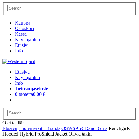
Kauppa
Ostoskori
Kassa
Käyttäjätilini
Etusivu
Info
Etusivu
Käyttäjätilini
Info
Tietosuojaseloste
0 tuotetta
0,00 €
Olet täällä:
Etusivu
Tuotemerkit - Brands
OSWSA & RanchGirls
Ranchgirls
Hooded Hybrid ProShield Jacket Olivia takki