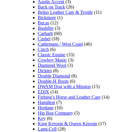
Austin Accent
(3)
Back on Track
(26)
Belpo Leather Care & Textile
(11)
Bickmore
(1)
Bucas
(12)
Bushfire
(3)
Carhartt
(60)
Cashel
(18)
Cattlemans / West Coast
(46)
Cinch
(6)
Classic Equine
(33)
Cowboy Magic
(3)
Diamond Wool
(3)
Dickies
(8)
Double Diamond
(8)
Double-H Boots
(6)
DWAM Dog with a Mission
(15)
EDIX
(14)
Fiebing’s Horse and Leather Care
(14)
Hamilton
(7)
Heritage
(10)
Hip Bag Company
(5)
Key
(6)
King Kerosin & Queen Kerosin
(17)
Lami-Cell
(28)