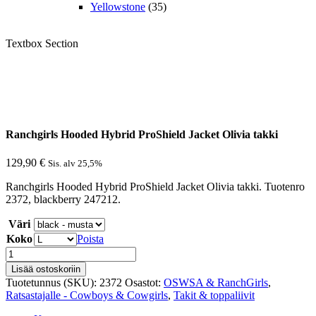
Yellowstone
(35)
Textbox Section
Ranchgirls Hooded Hybrid ProShield Jacket Olivia takki
129,90
€
Sis. alv 25,5%
Ranchgirls Hooded Hybrid ProShield Jacket Olivia takki. Tuotenro
2372, blackberry 247212.
Väri
Koko
Poista
Ranchgirls
Hooded
Lisää ostoskoriin
Hybrid
Tuotetunnus (SKU):
2372
Osastot:
OSWSA & RanchGirls
,
ProShield
Ratsastajalle - Cowboys & Cowgirls
,
Takit & toppaliivit
Jacket
Olivia