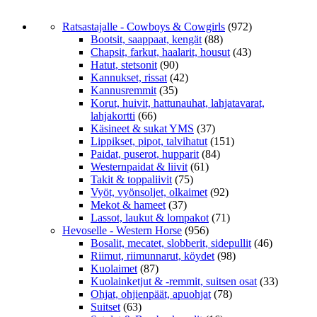
Ratsastajalle - Cowboys & Cowgirls
(972)
Bootsit, saappaat, kengät
(88)
Chapsit, farkut, haalarit, housut
(43)
Hatut, stetsonit
(90)
Kannukset, rissat
(42)
Kannusremmit
(35)
Korut, huivit, hattunauhat, lahjatavarat,
lahjakortti
(66)
Käsineet & sukat YMS
(37)
Lippikset, pipot, talvihatut
(151)
Paidat, puserot, hupparit
(84)
Westernpaidat & liivit
(61)
Takit & toppaliivit
(75)
Vyöt, vyönsoljet, olkaimet
(92)
Mekot & hameet
(37)
Lassot, laukut & lompakot
(71)
Hevoselle - Western Horse
(956)
Bosalit, mecatet, slobberit, sidepullit
(46)
Riimut, riimunnarut, köydet
(98)
Kuolaimet
(87)
Kuolainketjut & -remmit, suitsen osat
(33)
Ohjat, ohjienpäät, apuohjat
(78)
Suitset
(63)