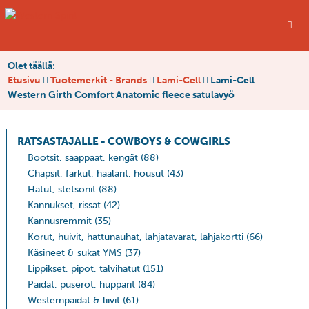
Olet täällä:
Etusivu
Tuotemerkit - Brands
Lami-Cell
Lami-Cell
Western Girth Comfort Anatomic fleece satulavyö
RATSASTAJALLE - COWBOYS & COWGIRLS
Bootsit, saappaat, kengät
(88)
Chapsit, farkut, haalarit, housut
(43)
Hatut, stetsonit
(88)
Kannukset, rissat
(42)
Kannusremmit
(35)
Korut, huivit, hattunauhat, lahjatavarat, lahjakortti
(66)
Käsineet & sukat YMS
(37)
Lippikset, pipot, talvihatut
(151)
Paidat, puserot, hupparit
(84)
Westernpaidat & liivit
(61)