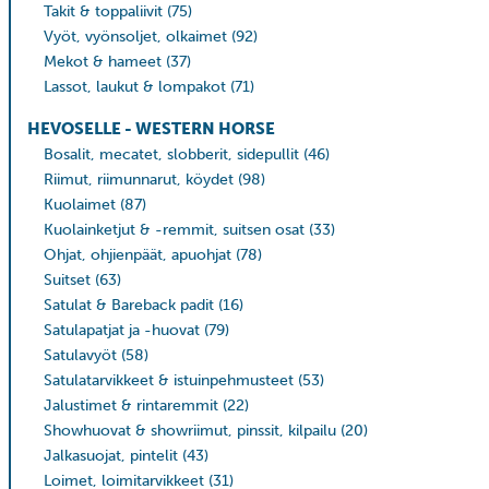
Takit & toppaliivit
(75)
Vyöt, vyönsoljet, olkaimet
(92)
Mekot & hameet
(37)
Lassot, laukut & lompakot
(71)
HEVOSELLE - WESTERN HORSE
Bosalit, mecatet, slobberit, sidepullit
(46)
Riimut, riimunnarut, köydet
(98)
Kuolaimet
(87)
Kuolainketjut & -remmit, suitsen osat
(33)
Ohjat, ohjienpäät, apuohjat
(78)
Suitset
(63)
Satulat & Bareback padit
(16)
Satulapatjat ja -huovat
(79)
Satulavyöt
(58)
Satulatarvikkeet & istuinpehmusteet
(53)
Jalustimet & rintaremmit
(22)
Showhuovat & showriimut, pinssit, kilpailu
(20)
Jalkasuojat, pintelit
(43)
Loimet, loimitarvikkeet
(31)