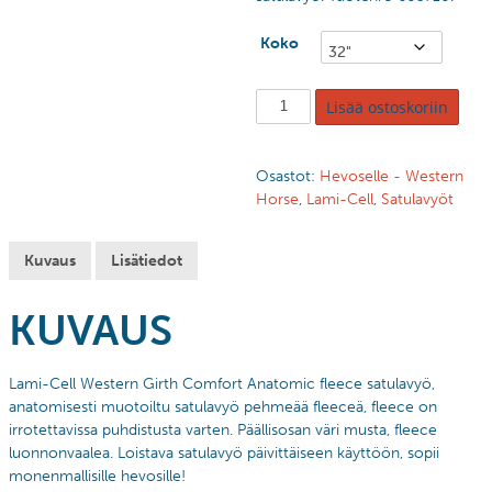
Koko
Lisää ostoskoriin
Osastot:
Hevoselle - Western
Horse
,
Lami-Cell
,
Satulavyöt
Kuvaus
Lisätiedot
KUVAUS
Lami-Cell Western Girth Comfort Anatomic fleece satulavyö,
anatomisesti muotoiltu satulavyö pehmeää fleeceä, fleece on
irrotettavissa puhdistusta varten. Päällisosan väri musta, fleece
luonnonvaalea. Loistava satulavyö päivittäiseen käyttöön, sopii
monenmallisille hevosille!