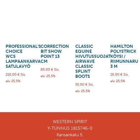
PROFESSIONAL’S
CORRECTION
CLASSIC
HAMILTON
CHOICE
BIT SHOW
EQUINE
POLYSTRICK
WCS
POINT 13
HIVUTUSSUOJAT
KÖYSI /
LAMPAANKARVA
CM
AIRWAVE
RIIMUNNARU
SATULAVYÖ
CLASSIC
3 M
85,00
€
Sis.
SPLINT
210,00
€
Sis.
19,00
€
Sis.
BOOTS
alv 25,5%
alv 25,5%
alv 25,5%
55,00
€
Sis.
alv 25,5%
WESTERN SPIRIT
Y-TUNNUS 1815746-0
Kansankatu 5,