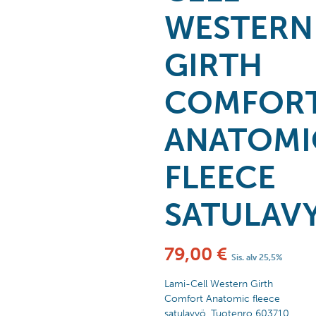
WESTERN
GIRTH
COMFOR
ANATOMI
FLEECE
SATULAV
79,00
€
Sis. alv 25,5%
Lami-Cell Western Girth
Comfort Anatomic fleece
satulavyö. Tuotenro 603710.