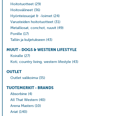
Hoitotuotteet
(29)
Hoitovälineet
(36)
Hyönteissuojat & -loimet
(24)
Varusteiden hoitotuotteet
(31)
Metalliosat, conchot, ruuvit
(49)
Ponille
(17)
Talliin ja kuljetukseen
(43)
MUUT - DOGS & WESTERN LIFESTYLE
Koiralle
(27)
Koti, country living, western lifestyle
(43)
OUTLET
Outlet valikoima
(35)
TUOTEMERKIT - BRANDS
Absorbine
(4)
All That Western
(40)
Arena Masters
(10)
Ariat
(140)