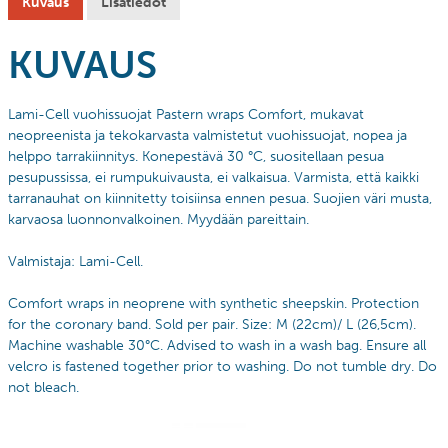
Kuvaus
Lisätiedot
KUVAUS
Lami-Cell vuohissuojat Pastern wraps Comfort, mukavat
neopreenista ja tekokarvasta valmistetut vuohissuojat, nopea ja
helppo tarrakiinnitys.
Konepestävä 30 °C, suositellaan pesua
pesupussissa, ei rumpukuivausta, ei valkaisua. Varmista, että kaikki
tarranauhat on kiinnitetty toisiinsa ennen pesua. Suojien väri musta,
karvaosa luonnonvalkoinen.
Myydään pareittain.
Valmistaja: Lami-Cell.
Comfort wraps in neoprene with synthetic sheepskin. Protection
for the coronary band. Sold per pair.
Size:
M (22cm)/ L (26,5cm).
Machine washable 30°C. Advised to wash in a wash bag. Ensure all
velcro is fastened together prior to washing. Do not tumble dry. Do
not bleach.