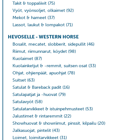
Takit & toppaliivit
(75)
Vyöt, vyönsoljet, olkaimet
(92)
Mekot & hameet
(37)
Lassot, laukut & lompakot
(71)
HEVOSELLE - WESTERN HORSE
Bosalit, mecatet, slobberit, sidepullit
(46)
Riimut, riimunnarut, köydet
(98)
Kuolaimet
(87)
Kuolainketjut & -remmit, suitsen osat
(33)
Ohjat, ohjienpäät, apuohjat
(78)
Suitset
(63)
Satulat & Bareback padit
(16)
Satulapatjat ja -huovat
(79)
Satulavyöt
(58)
Satulatarvikkeet & istuinpehmusteet
(53)
Jalustimet & rintaremmit
(22)
Showhuovat & showriimut, pinssit, kilpailu
(20)
Jalkasuojat, pintelit
(43)
Loimet, loimitarvikkeet
(31)