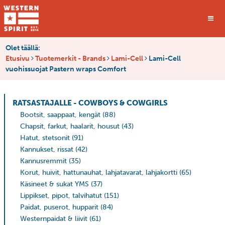
Olet täällä:
Etusivu
Tuotemerkit - Brands
Lami-Cell
Lami-Cell
vuohissuojat Pastern wraps Comfort
RATSASTAJALLE - COWBOYS & COWGIRLS
Bootsit, saappaat, kengät
(88)
Chapsit, farkut, haalarit, housut
(43)
Hatut, stetsonit
(91)
Kannukset, rissat
(42)
Kannusremmit
(35)
Korut, huivit, hattunauhat, lahjatavarat, lahjakortti
(65)
Käsineet & sukat YMS
(37)
Lippikset, pipot, talvihatut
(151)
Paidat, puserot, hupparit
(84)
Westernpaidat & liivit
(61)