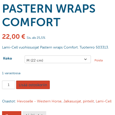
PASTERN WRAPS
COMFORT
22,00
€
Sis. alv 25,5%
Lami-Cell vuohissuojat Pastern wraps Comfort. Tuotenro 503313.
Koko
Poista
1 varastossa
Lisää ostoskoriin
Osastot:
Hevoselle - Western Horse
,
Jalkasuojat, pintelit
,
Lami-Cell