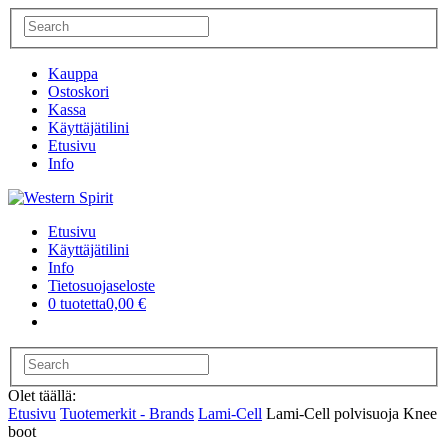
Kauppa
Ostoskori
Kassa
Käyttäjätilini
Etusivu
Info
Etusivu
Käyttäjätilini
Info
Tietosuojaseloste
0 tuotetta
0,00 €
Olet täällä:
Etusivu
Tuotemerkit - Brands
Lami-Cell
Lami-Cell polvisuoja Knee
boot