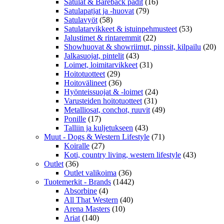
Satulat & Bareback padit
(16)
Satulapatjat ja -huovat
(79)
Satulavyöt
(58)
Satulatarvikkeet & istuinpehmusteet
(53)
Jalustimet & rintaremmit
(22)
Showhuovat & showriimut, pinssit, kilpailu
(20)
Jalkasuojat, pintelit
(43)
Loimet, loimitarvikkeet
(31)
Hoitotuotteet
(29)
Hoitovälineet
(36)
Hyönteissuojat & -loimet
(24)
Varusteiden hoitotuotteet
(31)
Metalliosat, conchot, ruuvit
(49)
Ponille
(17)
Talliin ja kuljetukseen
(43)
Muut - Dogs & Western Lifestyle
(71)
Koiralle
(27)
Koti, country living, western lifestyle
(43)
Outlet
(36)
Outlet valikoima
(36)
Tuotemerkit - Brands
(1442)
Absorbine
(4)
All That Western
(40)
Arena Masters
(10)
Ariat
(140)