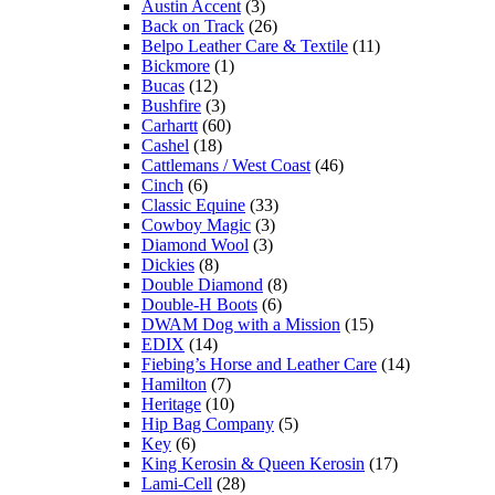
Austin Accent
(3)
Back on Track
(26)
Belpo Leather Care & Textile
(11)
Bickmore
(1)
Bucas
(12)
Bushfire
(3)
Carhartt
(60)
Cashel
(18)
Cattlemans / West Coast
(46)
Cinch
(6)
Classic Equine
(33)
Cowboy Magic
(3)
Diamond Wool
(3)
Dickies
(8)
Double Diamond
(8)
Double-H Boots
(6)
DWAM Dog with a Mission
(15)
EDIX
(14)
Fiebing’s Horse and Leather Care
(14)
Hamilton
(7)
Heritage
(10)
Hip Bag Company
(5)
Key
(6)
King Kerosin & Queen Kerosin
(17)
Lami-Cell
(28)