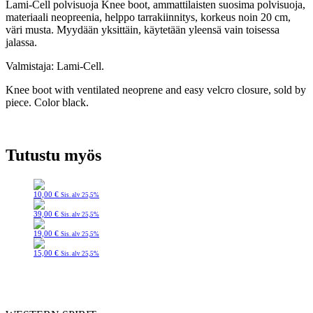
Lami-Cell polvisuoja Knee boot, ammattilaisten suosima polvisuoja,
materiaali neopreenia, helppo tarrakiinnitys, korkeus noin 20 cm,
väri musta. Myydään yksittäin, käytetään yleensä vain toisessa
jalassa.
Valmistaja: Lami-Cell.
Knee boot with ventilated neoprene and easy velcro closure, sold by
piece. Color black.
Tutustu myös
10,00
€
Sis. alv 25,5%
39,00
€
Sis. alv 25,5%
19,00
€
Sis. alv 25,5%
15,00
€
Sis. alv 25,5%