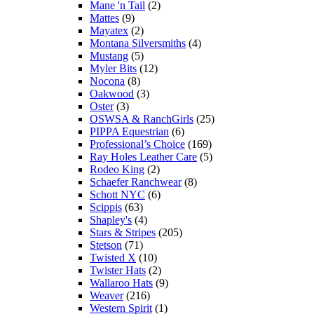
Mane 'n Tail
(2)
Mattes
(9)
Mayatex
(2)
Montana Silversmiths
(4)
Mustang
(5)
Myler Bits
(12)
Nocona
(8)
Oakwood
(3)
Oster
(3)
OSWSA & RanchGirls
(25)
PIPPA Equestrian
(6)
Professional’s Choice
(169)
Ray Holes Leather Care
(5)
Rodeo King
(2)
Schaefer Ranchwear
(8)
Schott NYC
(6)
Scippis
(63)
Shapley's
(4)
Stars & Stripes
(205)
Stetson
(71)
Twisted X
(10)
Twister Hats
(2)
Wallaroo Hats
(9)
Weaver
(216)
Western Spirit
(1)