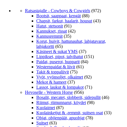
Ratsastajalle - Cowboys & Cowgirls
(972)
Bootsit, saappaat, kengät
(88)
Chapsit, farkut, haalarit, housut
(43)
Hatut, stetsonit
(91)
Kannukset, rissat
(42)
Kannusremmit
(35)
Korut, huivit, hattunauhat, lahjatavarat,
lahjakortti
(65)
Käsineet & sukat YMS
(37)
Lippikset, pipot, talvihatut
(151)
Paidat, puserot, hupparit
(84)
Westernpaidat & liivit
(61)
Takit & toppaliivit
(75)
Vyöt, vyönsoljet, olkaimet
(92)
Mekot & hameet
(37)
Lassot, laukut & lompakot
(71)
Hevoselle - Western Horse
(956)
Bosalit, mecatet, slobberit, sidepullit
(46)
Riimut, riimunnarut, köydet
(98)
Kuolaimet
(87)
Kuolainketjut & -remmit, suitsen osat
(33)
Ohjat, ohjienpäät, apuohjat
(78)
Suitset
(63)