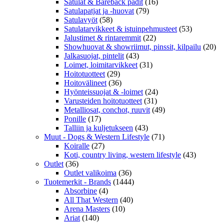
Satulat & Bareback padit
(16)
Satulapatjat ja -huovat
(79)
Satulavyöt
(58)
Satulatarvikkeet & istuinpehmusteet
(53)
Jalustimet & rintaremmit
(22)
Showhuovat & showriimut, pinssit, kilpailu
(20)
Jalkasuojat, pintelit
(43)
Loimet, loimitarvikkeet
(31)
Hoitotuotteet
(29)
Hoitovälineet
(36)
Hyönteissuojat & -loimet
(24)
Varusteiden hoitotuotteet
(31)
Metalliosat, conchot, ruuvit
(49)
Ponille
(17)
Talliin ja kuljetukseen
(43)
Muut - Dogs & Western Lifestyle
(71)
Koiralle
(27)
Koti, country living, western lifestyle
(43)
Outlet
(36)
Outlet valikoima
(36)
Tuotemerkit - Brands
(1444)
Absorbine
(4)
All That Western
(40)
Arena Masters
(10)
Ariat
(140)