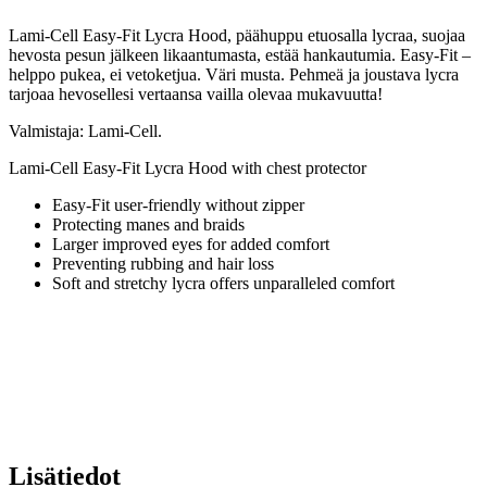
Lami-Cell Easy-Fit Lycra Hood, päähuppu etuosalla lycraa, suojaa
hevosta pesun jälkeen likaantumasta, estää hankautumia. Easy-Fit –
helppo pukea, ei vetoketjua. Väri musta. P
ehmeä ja joustava lycra
tarjoaa hevosellesi vertaansa vailla olevaa mukavuutta!
Valmistaja: Lami-Cell.
Lami-Cell Easy-Fit Lycra Hood with chest protector
Easy-Fit user-friendly without zipper
Protecting manes and braids
Larger improved eyes for added comfort
Preventing rubbing and hair loss
Soft and stretchy lycra offers unparalleled comfort
Lisätiedot