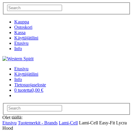
Kauppa
Ostoskori
Kassa
Käyttäjätilini
Etusivu
Info
Etusivu
Käyttäjätilini
Info
Tietosuojaseloste
0 tuotetta
0,00 €
Olet täällä:
Etusivu
Tuotemerkit - Brands
Lami-Cell
Lami-Cell Easy-Fit Lycra
Hood