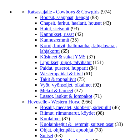
Ratsastajalle - Cowboys & Cowgirls
(974)
Bootsit, saappaat, kengät
(88)
Chapsit, farkut, haalarit, housut
(43)
Hatut, stetsonit
(93)
Kannukset, rissat
(42)
Kannusremmit
(35)
Korut, huivit, hattunauhat, lahjatavarat,
lahjakortti
(65)
Käsineet & sukat YMS
(37)
Lippikset, pipot, talvihatut
(151)
Paidat, puserot, hupparit
(84)
Westernpaidat & liivit
(61)
Takit & toppaliivit
(75)
Vyöt, vyönsoljet, olkaimet
(92)
Mekot & hameet
(37)
Lassot, laukut & lompakot
(71)
Hevoselle - Western Horse
(956)
Bosalit, mecatet, slobberit, sidepullit
(46)
Riimut, riimunnarut, köydet
(98)
Kuolaimet
(87)
Kuolainketjut & -remmit, suitsen osat
(33)
Ohjat, ohjienpäät, apuohjat
(78)
Suitset
(63)