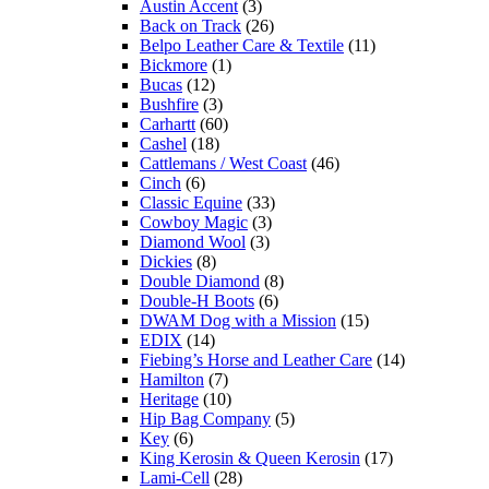
Austin Accent
(3)
Back on Track
(26)
Belpo Leather Care & Textile
(11)
Bickmore
(1)
Bucas
(12)
Bushfire
(3)
Carhartt
(60)
Cashel
(18)
Cattlemans / West Coast
(46)
Cinch
(6)
Classic Equine
(33)
Cowboy Magic
(3)
Diamond Wool
(3)
Dickies
(8)
Double Diamond
(8)
Double-H Boots
(6)
DWAM Dog with a Mission
(15)
EDIX
(14)
Fiebing’s Horse and Leather Care
(14)
Hamilton
(7)
Heritage
(10)
Hip Bag Company
(5)
Key
(6)
King Kerosin & Queen Kerosin
(17)
Lami-Cell
(28)