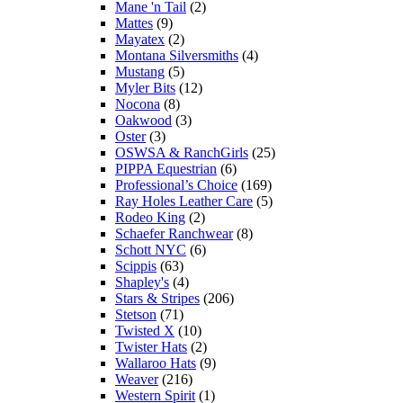
Mane 'n Tail
(2)
Mattes
(9)
Mayatex
(2)
Montana Silversmiths
(4)
Mustang
(5)
Myler Bits
(12)
Nocona
(8)
Oakwood
(3)
Oster
(3)
OSWSA & RanchGirls
(25)
PIPPA Equestrian
(6)
Professional’s Choice
(169)
Ray Holes Leather Care
(5)
Rodeo King
(2)
Schaefer Ranchwear
(8)
Schott NYC
(6)
Scippis
(63)
Shapley's
(4)
Stars & Stripes
(206)
Stetson
(71)
Twisted X
(10)
Twister Hats
(2)
Wallaroo Hats
(9)
Weaver
(216)
Western Spirit
(1)