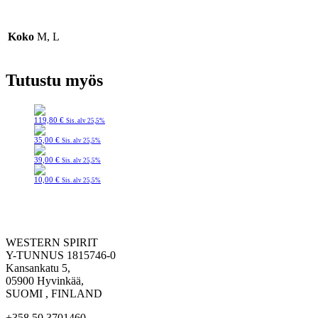
Koko
M, L
Tutustu myös
119,80
€
Sis. alv 25,5%
35,00
€
Sis. alv 25,5%
39,00
€
Sis. alv 25,5%
10,00
€
Sis. alv 25,5%
WESTERN SPIRIT
Y-TUNNUS 1815746-0
Kansankatu 5,
05900 Hyvinkää,
SUOMI , FINLAND
+358 50 3701460