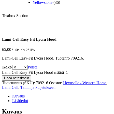
Yellowstone
(36)
Textbox Section
Lami-Cell Easy-Fit Lycra Hood
65,00
€
Sis. alv 25,5%
Lami-Cell Easy-Fit Lycra Hood. Tuotenro 709216.
Koko
Poista
Lami-Cell Easy-Fit Lycra Hood määrä
Lisää ostoskoriin
Tuotetunnus (SKU):
709216
Osastot:
Hevoselle - Western Horse
,
Lami-Cell
,
Talliin ja kuljetukseen
Kuvaus
Lisätiedot
Kuvaus