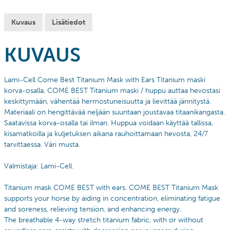
Kuvaus
Lisätiedot
KUVAUS
Lami-Cell Come Best Titanium Mask with Ears Titanium maski
korva-osalla,
COME BEST Titanium maski / huppu auttaa hevostasi
keskittymään, vähentää hermostuneisuutta ja lievittää jännitystä.
Materiaali on h
engittävää neljään suuntaan joustavaa titaanikangasta.
Saatavissa korva-osalla tai ilman. Huppua
voidaan käyttää tallissa,
kisamatkoilla ja kuljetuksen aikana rauhoittamaan hevosta, 24/7
tarvittaessa. Väri musta.
Valmistaja: Lami-Cell.
Titanium mask COME BEST with ears. COME BEST Titanium Mask
supports your horse by aiding in concentration, eliminating fatigue
and soreness, relieving tension, and enhancing energy.
The breathable 4-way stretch titanium fabric, with or without