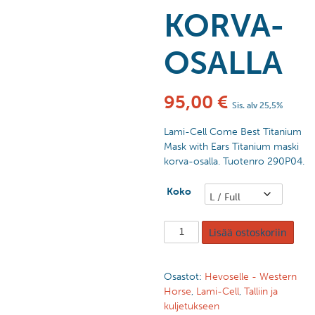
KORVA-
OSALLA
95,00
€
Sis. alv 25,5%
Lami-Cell Come Best Titanium
Mask with Ears Titanium maski
korva-osalla. Tuotenro 290P04.
Koko
Lisää ostoskoriin
Osastot:
Hevoselle - Western
Horse
,
Lami-Cell
,
Talliin ja
kuljetukseen