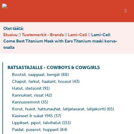
Olet täällä:
Etusivu
Tuotemerkit - Brands
Lami-Cell
Lami-Cell
Come Best Titanium Mask with Ears Titanium maski korva-
osalla
RATSASTAJALLE - COWBOYS & COWGIRLS
Bootsit, saappaat, kengät
(88)
Chapsit, farkut, haalarit, housut
(43)
Hatut, stetsonit
(91)
Kannukset, rissat
(42)
Kannusremmit
(35)
Korut, huivit, hattunauhat, lahjatavarat, lahjakortti
(65)
Käsineet & sukat YMS
(37)
Lippikset, pipot, talvihatut
(151)
Paidat, puserot, hupparit
(84)