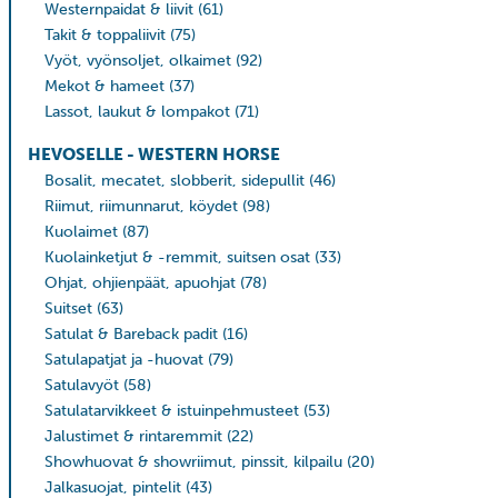
Westernpaidat & liivit
(61)
Takit & toppaliivit
(75)
Vyöt, vyönsoljet, olkaimet
(92)
Mekot & hameet
(37)
Lassot, laukut & lompakot
(71)
HEVOSELLE - WESTERN HORSE
Bosalit, mecatet, slobberit, sidepullit
(46)
Riimut, riimunnarut, köydet
(98)
Kuolaimet
(87)
Kuolainketjut & -remmit, suitsen osat
(33)
Ohjat, ohjienpäät, apuohjat
(78)
Suitset
(63)
Satulat & Bareback padit
(16)
Satulapatjat ja -huovat
(79)
Satulavyöt
(58)
Satulatarvikkeet & istuinpehmusteet
(53)
Jalustimet & rintaremmit
(22)
Showhuovat & showriimut, pinssit, kilpailu
(20)
Jalkasuojat, pintelit
(43)