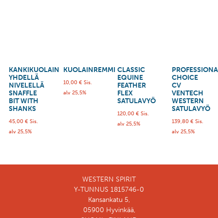
KANKIKUOLAIN
KUOLAINREMMI
CLASSIC
PROFESSIONA
YHDELLÄ
EQUINE
CHOICE
10,00
€
Sis.
NIVELELLÄ
FEATHER
CV
SNAFFLE
FLEX
VENTECH
alv 25,5%
BIT WITH
SATULAVYÖ
WESTERN
SHANKS
SATULAVYÖ
120,00
€
Sis.
45,00
€
Sis.
139,80
€
Sis.
alv 25,5%
alv 25,5%
alv 25,5%
WESTERN SPIRIT
Y-TUNNUS 1815746-0
Kansankatu 5,
05900 Hyvinkää,