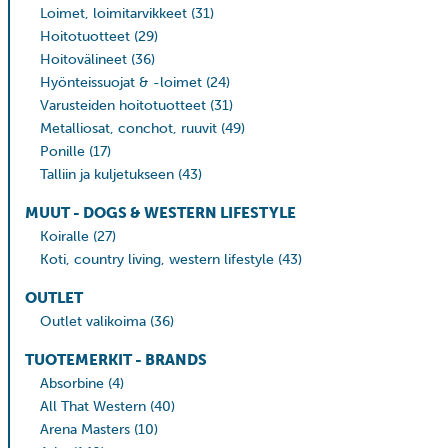
Loimet, loimitarvikkeet
(31)
Hoitotuotteet
(29)
Hoitovälineet
(36)
Hyönteissuojat & -loimet
(24)
Varusteiden hoitotuotteet
(31)
Metalliosat, conchot, ruuvit
(49)
Ponille
(17)
Talliin ja kuljetukseen
(43)
MUUT - DOGS & WESTERN LIFESTYLE
Koiralle
(27)
Koti, country living, western lifestyle
(43)
OUTLET
Outlet valikoima
(36)
TUOTEMERKIT - BRANDS
Absorbine
(4)
All That Western
(40)
Arena Masters
(10)