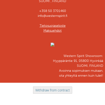
SUOMI , FINLAND
+358 50 3701460
info@westernspirit.fi
Tietosuojaseloste
Maksuehdot
Western Spirit Showroom:
Hyyppäräntie 91, 05800 Hyvinkää
SUOMI, FINLAND
Avoinna sopimuksen mukaan,
ota yhteyttä ennen kuin tulet!
Withdraw from contract