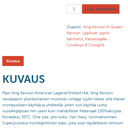
Lisää ostoskoriin
Osastot:
King Kerosin & Queen
Kerosin
,
Lippikset, pipot,
talvihatut
,
Ratsastajalle -
Cowboys & Cowgirls
Kuvaus
KUVAUS
Pipo King Kerosin American Legend Knitted Hat,
King Kerosin
neulepipon yksinkertainen muotoilu vintage tyyliin tekee siitä ihanan
monipuolisen käyttää ja yhdistellä, joten voit käyttää uutta
suosikkipipoasi niin usein kuin mahdollista!
Materiaali 100%akryylia.
Konepesu 30°C. One size, yksi koko. Väri Navy, tummansininen.
Superjoustava monikäyttöinen pipo, joka sopii täydellisesti rentoon