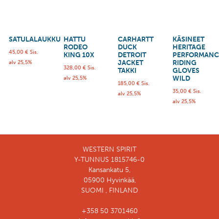
SATULALAUKKU
HATTU
CARHARTT
KÄSINEET
RODEO
DUCK
HERITAGE
45,00
€
Sis.
KING 10X
DETROIT
PERFORMANC
JACKET
RIDING
alv 25,5%
328,00
€
Sis.
TAKKI
GLOVES
WILD
alv 25,5%
185,00
€
Sis.
35,00
€
Sis.
alv 25,5%
alv 25,5%
WESTERN SPIRIT
Y-TUNNUS 1815746-0
Kansankatu 5,
05900 Hyvinkää,
SUOMI , FINLAND
+358 50 3701460