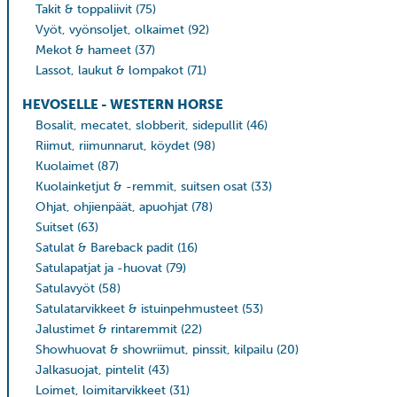
Takit & toppaliivit
(75)
Vyöt, vyönsoljet, olkaimet
(92)
Mekot & hameet
(37)
Lassot, laukut & lompakot
(71)
HEVOSELLE - WESTERN HORSE
Bosalit, mecatet, slobberit, sidepullit
(46)
Riimut, riimunnarut, köydet
(98)
Kuolaimet
(87)
Kuolainketjut & -remmit, suitsen osat
(33)
Ohjat, ohjienpäät, apuohjat
(78)
Suitset
(63)
Satulat & Bareback padit
(16)
Satulapatjat ja -huovat
(79)
Satulavyöt
(58)
Satulatarvikkeet & istuinpehmusteet
(53)
Jalustimet & rintaremmit
(22)
Showhuovat & showriimut, pinssit, kilpailu
(20)
Jalkasuojat, pintelit
(43)
Loimet, loimitarvikkeet
(31)