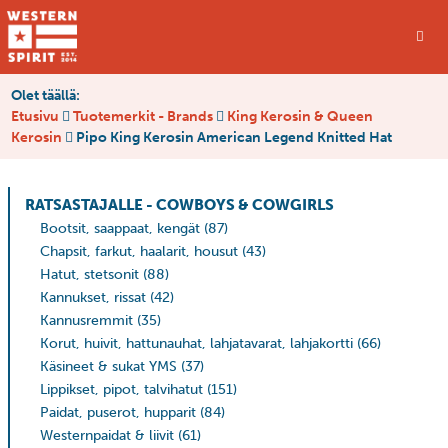
Olet täällä:
Etusivu
Tuotemerkit - Brands
King Kerosin & Queen
Kerosin
Pipo King Kerosin American Legend Knitted Hat
RATSASTAJALLE - COWBOYS & COWGIRLS
Bootsit, saappaat, kengät
(87)
Chapsit, farkut, haalarit, housut
(43)
Hatut, stetsonit
(88)
Kannukset, rissat
(42)
Kannusremmit
(35)
Korut, huivit, hattunauhat, lahjatavarat, lahjakortti
(66)
Käsineet & sukat YMS
(37)
Lippikset, pipot, talvihatut
(151)
Paidat, puserot, hupparit
(84)
Westernpaidat & liivit
(61)