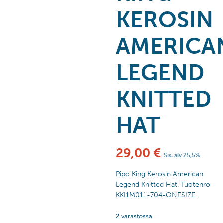
KEROSIN
AMERICA
LEGEND
KNITTED
HAT
29,00
€
Sis. alv 25,5%
Pipo King Kerosin American
Legend Knitted Hat. Tuotenro
KKI1M011-704-ONESIZE.
2 varastossa