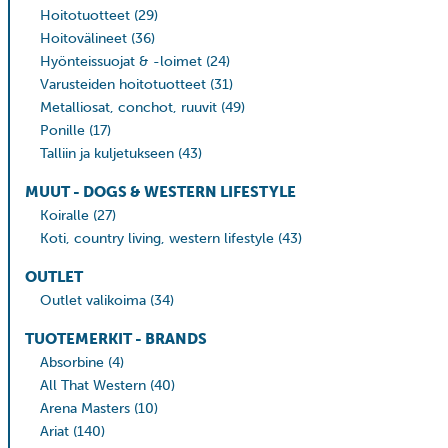
Hoitotuotteet
(29)
Hoitovälineet
(36)
Hyönteissuojat & -loimet
(24)
Varusteiden hoitotuotteet
(31)
Metalliosat, conchot, ruuvit
(49)
Ponille
(17)
Talliin ja kuljetukseen
(43)
MUUT - DOGS & WESTERN LIFESTYLE
Koiralle
(27)
Koti, country living, western lifestyle
(43)
OUTLET
Outlet valikoima
(34)
TUOTEMERKIT - BRANDS
Absorbine
(4)
All That Western
(40)
Arena Masters
(10)
Ariat
(140)