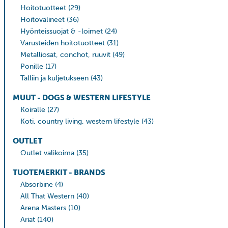
Hoitotuotteet
(29)
Hoitovälineet
(36)
Hyönteissuojat & -loimet
(24)
Varusteiden hoitotuotteet
(31)
Metalliosat, conchot, ruuvit
(49)
Ponille
(17)
Talliin ja kuljetukseen
(43)
MUUT - DOGS & WESTERN LIFESTYLE
Koiralle
(27)
Koti, country living, western lifestyle
(43)
OUTLET
Outlet valikoima
(35)
TUOTEMERKIT - BRANDS
Absorbine
(4)
All That Western
(40)
Arena Masters
(10)
Ariat
(140)