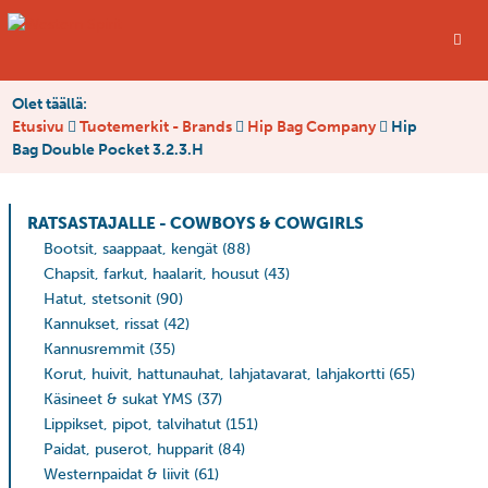
Olet täällä:
Etusivu
Tuotemerkit - Brands
Hip Bag Company
Hip
Bag Double Pocket 3.2.3.H
RATSASTAJALLE - COWBOYS & COWGIRLS
Bootsit, saappaat, kengät
(88)
Chapsit, farkut, haalarit, housut
(43)
Hatut, stetsonit
(90)
Kannukset, rissat
(42)
Kannusremmit
(35)
Korut, huivit, hattunauhat, lahjatavarat, lahjakortti
(65)
Käsineet & sukat YMS
(37)
Lippikset, pipot, talvihatut
(151)
Paidat, puserot, hupparit
(84)
Westernpaidat & liivit
(61)