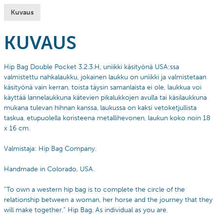
Kuvaus
KUVAUS
Hip Bag Double Pocket 3.2.3.H, uniikki käsityönä USA:ssa
valmistettu nahkalaukku, jokainen laukku on uniikki ja valmistetaan
käsityönä vain kerran, toista täysin samanlaista ei ole, laukkua voi
käyttää lannelaukkuna kätevien pikalukkojen avulla tai käsilaukkuna
mukana tulevan hihnan kanssa, laukussa on kaksi vetoketjullista
taskua, etupuolella koristeena metallihevonen, laukun koko noin 18
x 16 cm.
Valmistaja: Hip Bag Company.
Handmade in Colorado, USA.
”To own a western hip bag is to complete the circle of the
relationship between a woman, her horse and the journey that they
will make together.” Hip Bag. As individual as you are.