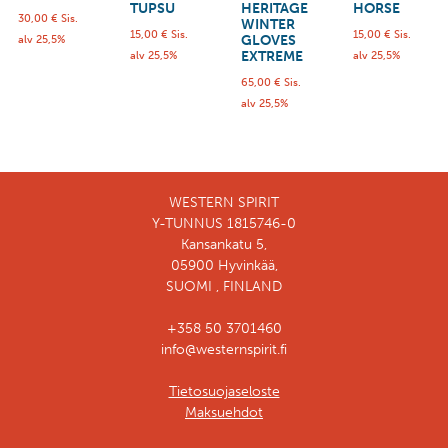
TUPSU
HERITAGE
HORSE
30,00
€
Sis.
WINTER
15,00
€
Sis.
15,00
€
Sis.
GLOVES
alv 25,5%
EXTREME
alv 25,5%
alv 25,5%
65,00
€
Sis.
alv 25,5%
WESTERN SPIRIT
Y-TUNNUS 1815746-0
Kansankatu 5,
05900 Hyvinkää,
SUOMI , FINLAND
+358 50 3701460
info@westernspirit.fi
Tietosuojaseloste
Maksuehdot