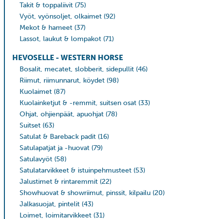
Takit & toppaliivit
(75)
Vyöt, vyönsoljet, olkaimet
(92)
Mekot & hameet
(37)
Lassot, laukut & lompakot
(71)
HEVOSELLE - WESTERN HORSE
Bosalit, mecatet, slobberit, sidepullit
(46)
Riimut, riimunnarut, köydet
(98)
Kuolaimet
(87)
Kuolainketjut & -remmit, suitsen osat
(33)
Ohjat, ohjienpäät, apuohjat
(78)
Suitset
(63)
Satulat & Bareback padit
(16)
Satulapatjat ja -huovat
(79)
Satulavyöt
(58)
Satulatarvikkeet & istuinpehmusteet
(53)
Jalustimet & rintaremmit
(22)
Showhuovat & showriimut, pinssit, kilpailu
(20)
Jalkasuojat, pintelit
(43)
Loimet, loimitarvikkeet
(31)