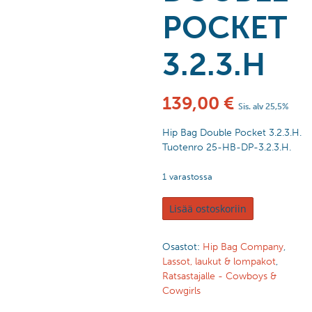
POCKET
3.2.3.H
139,00
€
Sis. alv 25,5%
Hip Bag Double Pocket 3.2.3.H.
Tuotenro 25-HB-DP-3.2.3.H.
1 varastossa
Lisää ostoskoriin
Osastot:
Hip Bag Company
,
Lassot, laukut & lompakot
,
Ratsastajalle - Cowboys &
Cowgirls