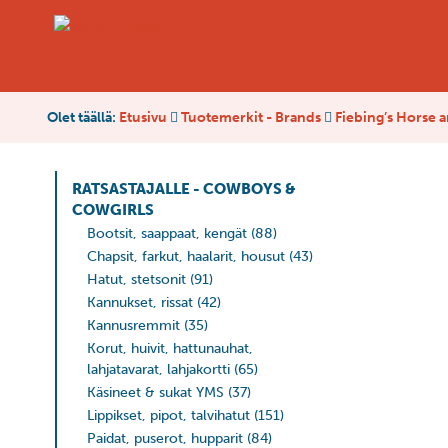
Olet täällä:
Etusivu
Tuotemerkit - Brands
Fiebing’s Horse 
RATSASTAJALLE - COWBOYS &
COWGIRLS
Bootsit, saappaat, kengät
(88)
Chapsit, farkut, haalarit, housut
(43)
Hatut, stetsonit
(91)
Kannukset, rissat
(42)
Kannusremmit
(35)
Korut, huivit, hattunauhat,
lahjatavarat, lahjakortti
(65)
Käsineet & sukat YMS
(37)
Lippikset, pipot, talvihatut
(151)
Paidat, puserot, hupparit
(84)