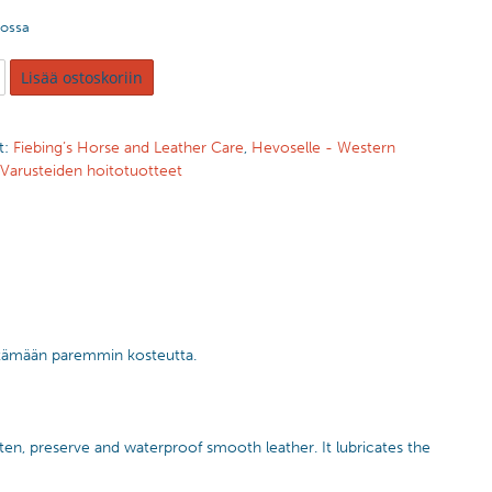
tossa
Lisää ostoskoriin
t:
Fiebing’s Horse and Leather Care
,
Hevoselle - Western
Varusteiden hoitotuotteet
stämään paremmin kosteutta.
ften, preserve and waterproof smooth leather. It lubricates the