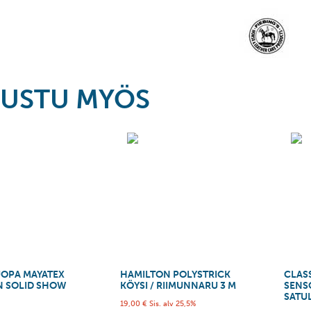
USTU MYÖS
OPA MAYATEX
HAMILTON POLYSTRICK
CLAS
N SOLID SHOW
KÖYSI / RIIMUNNARU 3 M
SENS
SATU
19,00
€
Sis. alv 25,5%