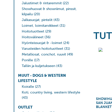
Jalustimet & rintaremmit
(22)
Showhuovat & showriimut, pinssit,
kilpailu
(20)
Jalkasuojat, pintelit
(43)
Loimet, loimitarvikkeet
(31)
Hoitotuotteet
(29)
TUT
Hoitovälineet
(36)
Hyönteissuojat & -loimet
(24)
Varusteiden hoitotuotteet
(31)
Metalliosat, conchot, ruuvit
(49)
Ponille
(17)
Talliin ja kuljetukseen
(43)
MUUT - DOGS & WESTERN
LIFESTYLE
Koiralle
(27)
Koti, country living, western lifestyle
(43)
SHOWHU
SAN JUA
BLANKET
OUTLET