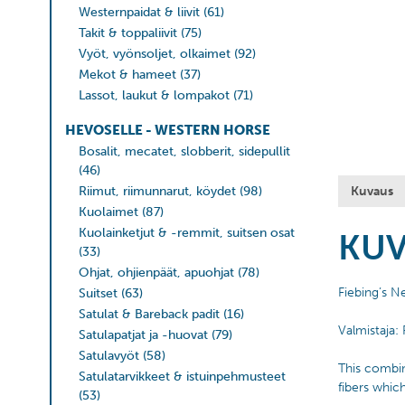
Westernpaidat & liivit
(61)
Takit & toppaliivit
(75)
Vyöt, vyönsoljet, olkaimet
(92)
Mekot & hameet
(37)
Lassot, laukut & lompakot
(71)
HEVOSELLE - WESTERN HORSE
Bosalit, mecatet, slobberit, sidepullit
(46)
Kuvaus
Riimut, riimunnarut, köydet
(98)
Kuolaimet
(87)
Kuolainketjut & -remmit, suitsen osat
KU
(33)
Ohjat, ohjienpäät, apuohjat
(78)
Fiebing’s N
Suitset
(63)
Satulat & Bareback padit
(16)
Valmistaja:
Satulapatjat ja -huovat
(79)
Satulavyöt
(58)
This combin
Satulatarvikkeet & istuinpehmusteet
fibers whic
(53)