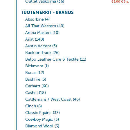
Outlet valikoima
(36)
65,00
€
Sis.
TUOTEMERKIT - BRANDS
Absorbine
(4)
All That Western
(40)
Arena Masters
(10)
Ariat
(140)
Austin Accent
(3)
Back on Track
(26)
Belpo Leather Care & Textile
(11)
Bickmore
(1)
Bucas
(12)
Bushfire
(3)
Carhartt
(60)
Cashel
(18)
Cattlemans / West Coast
(46)
Cinch
(6)
Classic Equine
(33)
Cowboy Magic
(3)
Diamond Wool
(3)