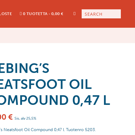
LOSTE
0 TUOTETTA
0,00 €
IEBING’S
EATSFOOT OIL
OMPOUND 0,47 L
00
€
Sis. alv 25,5%
g’s Neatsfoot Oil Compound 0,47 l. Tuotenro 5203.