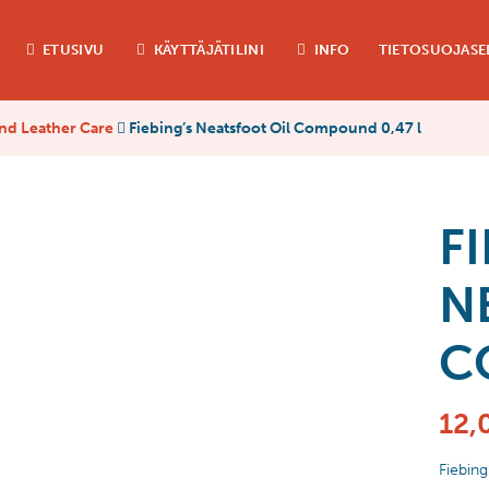
ETUSIVU
KÄYTTÄJÄTILINI
INFO
TIETOSUOJASE
and Leather Care
Fiebing’s Neatsfoot Oil Compound 0,47 l
F
N
C
12,
Fiebin