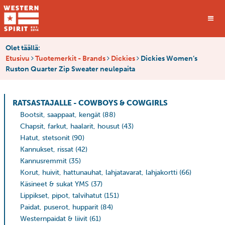
Olet täällä:
Etusivu
Tuotemerkit - Brands
Dickies
Dickies Women’s
Ruston Quarter Zip Sweater neulepaita
RATSASTAJALLE - COWBOYS & COWGIRLS
Bootsit, saappaat, kengät
(88)
Chapsit, farkut, haalarit, housut
(43)
Hatut, stetsonit
(90)
Kannukset, rissat
(42)
Kannusremmit
(35)
Korut, huivit, hattunauhat, lahjatavarat, lahjakortti
(66)
Käsineet & sukat YMS
(37)
Lippikset, pipot, talvihatut
(151)
Paidat, puserot, hupparit
(84)
Westernpaidat & liivit
(61)