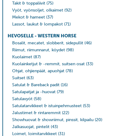
Takit & toppaliivit
(75)
Vyöt, vyönsoljet, olkaimet
(92)
Mekot & hameet
(37)
Lassot, laukut & lompakot
(71)
HEVOSELLE - WESTERN HORSE
Bosalit, mecatet, slobberit, sidepullit
(46)
Riimut, riimunnarut, köydet
(98)
Kuolaimet
(87)
Kuolainketjut & -remmit, suitsen osat
(33)
Ohjat, ohjienpäät, apuohjat
(78)
Suitset
(63)
Satulat & Bareback padit
(16)
Satulapatjat ja -huovat
(79)
Satulavyöt
(58)
Satulatarvikkeet & istuinpehmusteet
(53)
Jalustimet & rintaremmit
(22)
Showhuovat & showriimut, pinssit, kilpailu
(20)
Jalkasuojat, pintelit
(43)
Loimet, loimitarvikkeet
(31)