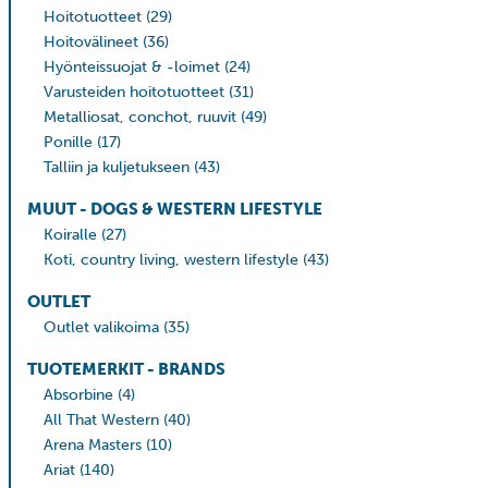
Hoitotuotteet
(29)
Hoitovälineet
(36)
Hyönteissuojat & -loimet
(24)
Varusteiden hoitotuotteet
(31)
Metalliosat, conchot, ruuvit
(49)
Ponille
(17)
Talliin ja kuljetukseen
(43)
MUUT - DOGS & WESTERN LIFESTYLE
Koiralle
(27)
Koti, country living, western lifestyle
(43)
OUTLET
Outlet valikoima
(35)
TUOTEMERKIT - BRANDS
Absorbine
(4)
All That Western
(40)
Arena Masters
(10)
Ariat
(140)