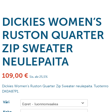
DICKIES WOMEN’S
RUSTON QUARTER
ZIP SWEATER
NEULEPAITA
109,00
€
Sis. alv 25,5%
Dickies Women’s Ruston Quarter Zip Sweater neulepaita. Tuotenro
DK0A87P1.
Väri
Koko