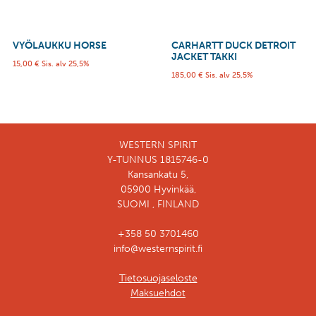
VYÖLAUKKU HORSE
CARHARTT DUCK DETROIT
JACKET TAKKI
15,00
€
Sis. alv 25,5%
185,00
€
Sis. alv 25,5%
WESTERN SPIRIT
Y-TUNNUS 1815746-0
Kansankatu 5,
05900 Hyvinkää,
SUOMI , FINLAND
+358 50 3701460
info@westernspirit.fi
Tietosuojaseloste
Maksuehdot