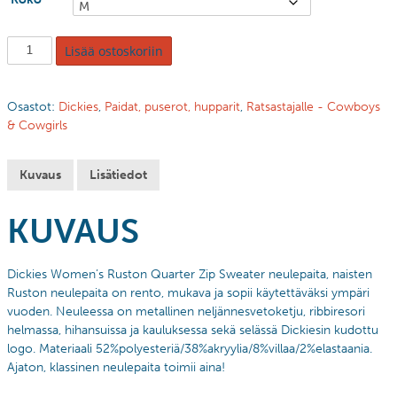
Lisää ostoskoriin
Osastot:
Dickies
,
Paidat, puserot, hupparit
,
Ratsastajalle - Cowboys
& Cowgirls
Kuvaus
Lisätiedot
KUVAUS
Dickies Women’s Ruston Quarter Zip Sweater neulepaita, naisten
Ruston neulepaita on rento, mukava ja sopii käytettäväksi ympäri
vuoden.
Neuleessa on metallinen neljännesvetoketju, ribbiresori
helmassa, hihansuissa ja kauluksessa sekä selässä Dickiesin kudottu
logo.
Materiaali 52%polyesteriä/38%akryylia/8%villaa/2%elastaania.
Ajaton, klassinen neulepaita toimii aina!