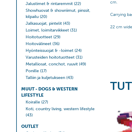
cm.
Jalustimet & rintaremmit
(22)
Showhuovat & showriimut, pinssit,
Carrying ba
kilpailu
(20)
Jalkasuojat, pintelit
(43)
22 cm wide
Loimet, loimitarvikkeet
(31)
Hoitotuotteet
(29)
Hoitovälineet
(36)
Hyönteissuojat & -loimet
(24)
Varusteiden hoitotuotteet
(31)
Metalliosat, conchot, ruuvit
(49)
Ponille
(17)
Talliin ja kuljetukseen
(43)
TUT
MUUT - DOGS & WESTERN
LIFESTYLE
Koiralle
(27)
Koti, country living, western lifestyle
(43)
OUTLET