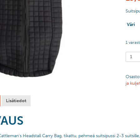
Suitsip
Väri
1 varas
Osasto
ja kulj
Lisätiedot
VAUS
 Cattleman’s Headstall Carry Bag, tikattu, pehmeä suitsipussi 2-3 suitsil