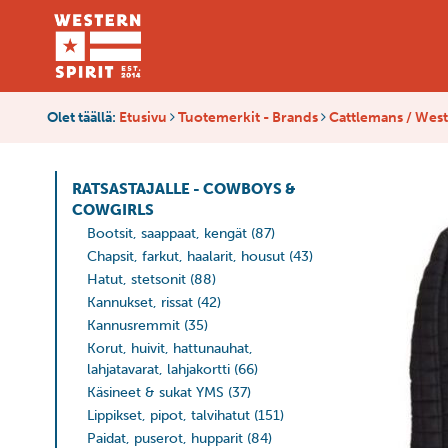
Olet täällä:
Etusivu
Tuotemerkit - Brands
Cattlemans / West
RATSASTAJALLE - COWBOYS &
COWGIRLS
Bootsit, saappaat, kengät
(87)
Chapsit, farkut, haalarit, housut
(43)
Hatut, stetsonit
(88)
Kannukset, rissat
(42)
Kannusremmit
(35)
Korut, huivit, hattunauhat,
lahjatavarat, lahjakortti
(66)
Käsineet & sukat YMS
(37)
Lippikset, pipot, talvihatut
(151)
Paidat, puserot, hupparit
(84)