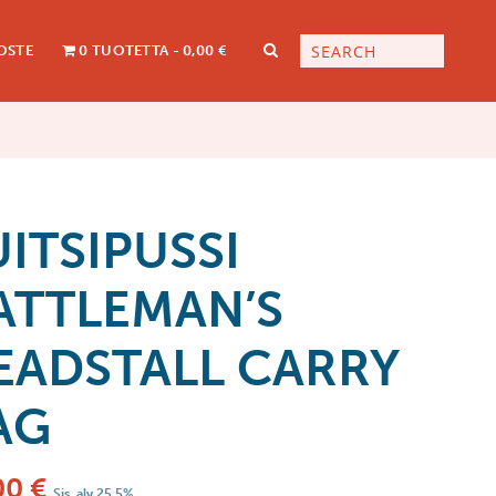
OSTE
0 TUOTETTA
0,00 €
UITSIPUSSI
ATTLEMAN’S
EADSTALL CARRY
AG
00
€
Sis. alv 25,5%