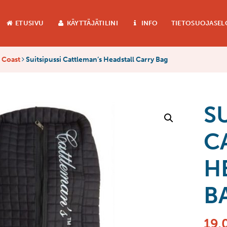
ETUSIVU
KÄYTTÄJÄTILINI
INFO
TIETOSUOJASEL
 Coast
Suitsipussi Cattleman’s Headstall Carry Bag
S
C
H
B
19,