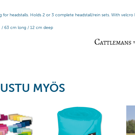
g for headstalls. Holds 2 or 3 complete headstall/rein sets. With velcro 
 / 63 cm long / 12 cm deep
USTU MYÖS