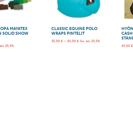
OPA MAYATEX
CLASSIC EQUINE POLO
HYÖN
N SOLID SHOW
WRAPS PINTELIT
CASH
STAN
35,00
€
–
45,00
€
Sis. alv 25,5%
 alv 25,5%
25,00