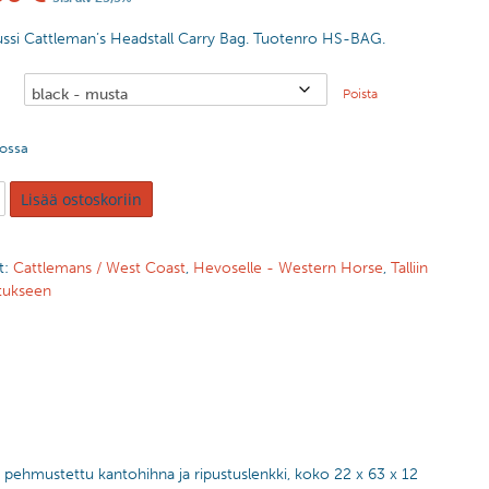
ussi Cattleman’s Headstall Carry Bag. Tuotenro HS-BAG.
Poista
tossa
Lisää ostoskoriin
t:
Cattlemans / West Coast
,
Hevoselle - Western Horse
,
Talliin
etukseen
le, pehmustettu kantohihna ja ripustuslenkki, koko 22 x 63 x 12