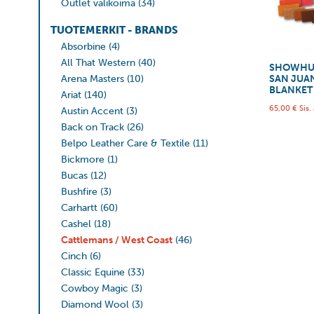
Outlet valikoima
(34)
TUOTEMERKIT - BRANDS
Absorbine
(4)
All That Western
(40)
SHOWHU
Arena Masters
(10)
SAN JUA
BLANKET
Ariat
(140)
65,00
€
Sis.
Austin Accent
(3)
Back on Track
(26)
Belpo Leather Care & Textile
(11)
Bickmore
(1)
Bucas
(12)
Bushfire
(3)
Carhartt
(60)
Cashel
(18)
Cattlemans / West Coast
(46)
Cinch
(6)
Classic Equine
(33)
Cowboy Magic
(3)
Diamond Wool
(3)