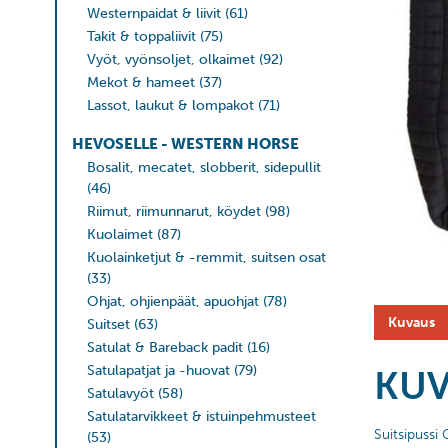
Westernpaidat & liivit
(61)
Takit & toppaliivit
(75)
Vyöt, vyönsoljet, olkaimet
(92)
Mekot & hameet
(37)
Lassot, laukut & lompakot
(71)
HEVOSELLE - WESTERN HORSE
Bosalit, mecatet, slobberit, sidepullit
(46)
Riimut, riimunnarut, köydet
(98)
Kuolaimet
(87)
Kuolainketjut & -remmit, suitsen osat
(33)
Ohjat, ohjienpäät, apuohjat
(78)
Kuvaus
Suitset
(63)
Satulat & Bareback padit
(16)
Satulapatjat ja -huovat
(79)
KU
Satulavyöt
(58)
Satulatarvikkeet & istuinpehmusteet
Suitsipussi
(53)