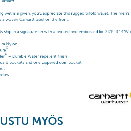
Carhartt.
g wet is a given, you′ll appreciate this rugged trifold wallet. The men′
s a woven Carhartt label on the front.
ts ship in a signature tin with a printed and embossed lid. SIZE: 3.14″
ura Nylon
®
ura
®
der
– Durable Water repellent finish
 card pockets and one zippered coin pocket
ket
indow
USTU MYÖS