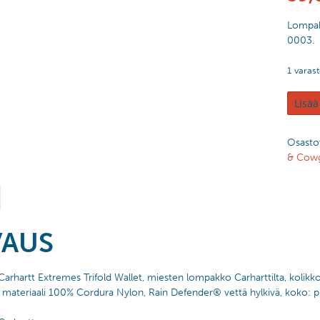
Lompak
0003.
1 varas
Lisää
Osasto
& Cowg
VAUS
rhartt Extremes Trifold Wallet, miesten lompakko Carharttilta, kolikkot
, materiaali 100% Cordura Nylon, Rain Defender® vettä hylkivä, koko: p