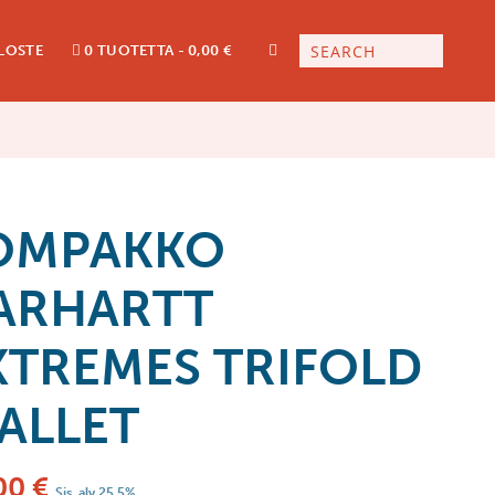
LOSTE
0 TUOTETTA
0,00 €
OMPAKKO
ARHARTT
XTREMES TRIFOLD
ALLET
00
€
Sis. alv 25,5%