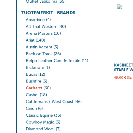
Outlet valikoima
(35)
TUOTEMERKIT - BRANDS
Absorbine
(4)
All That Western
(40)
Arena Masters
(10)
Ariat
(140)
Austin Accent
(3)
Back on Track
(26)
Belpo Leather Care & Textile
(11)
KÄSINEET
Bickmore
(1)
STABLE 
Bucas
(12)
49,00
€
Sis.
Bushfire
(3)
Carhartt
(60)
Cashel
(18)
Cattlemans / West Coast
(46)
Cinch
(6)
Classic Equine
(33)
Cowboy Magic
(3)
Diamond Wool
(3)