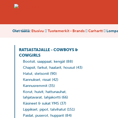
Olet täällä:
Etusivu
Tuotemerkit - Brands
Carhartt
Lompak
RATSASTAJALLE - COWBOYS &
COWGIRLS
Bootsit, saappaat, kengät
(88)
Chapsit, farkut, haalarit, housut
(43)
Hatut, stetsonit
(90)
Kannukset, rissat
(42)
Kannusremmit
(35)
Korut, huivit, hattunauhat,
lahjatavarat, lahjakortti
(66)
Käsineet & sukat YMS
(37)
Lippikset, pipot, talvihatut
(151)
Paidat, puserot, hupparit
(84)