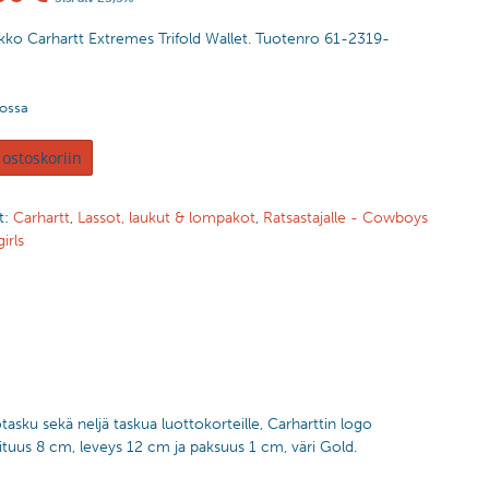
ko Carhartt Extremes Trifold Wallet. Tuotenro 61-2319-
tossa
 ostoskoriin
t:
Carhartt
,
Lassot, laukut & lompakot
,
Ratsastajalle - Cowboys
irls
asku sekä neljä taskua luottokorteille, Carharttin logo
ituus 8 cm, leveys 12 cm ja paksuus 1 cm, väri Gold.