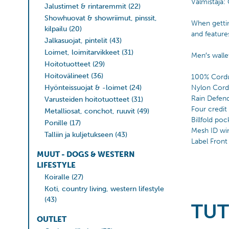
Valmistaja: 
Jalustimet & rintaremmit
(22)
Showhuovat & showriimut, pinssit,
When gettin
kilpailu
(20)
and feature
Jalkasuojat, pintelit
(43)
Loimet, loimitarvikkeet
(31)
Men′s walle
Hoitotuotteet
(29)
Hoitovälineet
(36)
100% Cord
Hyönteissuojat & -loimet
(24)
Nylon Cord
Rain Defen
Varusteiden hoitotuotteet
(31)
Four credit
Metalliosat, conchot, ruuvit
(49)
Billfold poc
Ponille
(17)
Mesh ID w
Talliin ja kuljetukseen
(43)
Label Front
MUUT - DOGS & WESTERN
LIFESTYLE
Koiralle
(27)
Koti, country living, western lifestyle
(43)
TUT
OUTLET