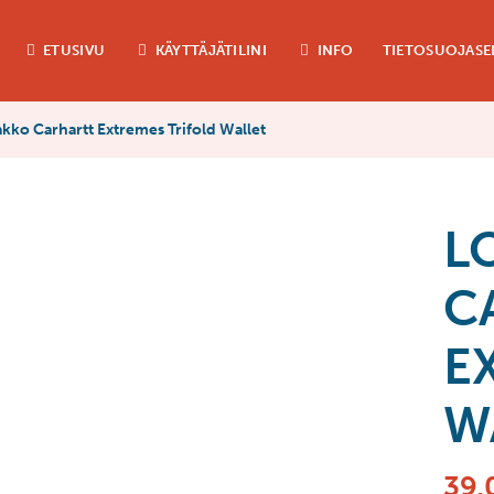
ETUSIVU
KÄYTTÄJÄTILINI
INFO
TIETOSUOJASE
ko Carhartt Extremes Trifold Wallet
L
C
E
W
39,