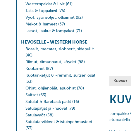
Westernpaidat & liivit
(61)
Takit & toppaliivit
(75)
Vyöt, vyönsoljet, olkaimet
(92)
Mekot & hameet
(37)
Lassot, laukut & lompakot
(71)
HEVOSELLE - WESTERN HORSE
Bosalit, mecatet, slobberit, sidepullit
(46)
Riimut, riimunnarut, köydet
(98)
Kuolaimet
(87)
Kuolainketjut & -remmit, suitsen osat
Kuvaus
(33)
Ohjat, ohjienpäät, apuohjat
(78)
Suitset
(63)
KU
Satulat & Bareback padit
(16)
Satulapatjat ja -huovat
(79)
Lompakko Ca
Satulavyöt
(58)
etupuolella
Satulatarvikkeet & istuinpehmusteet
(53)