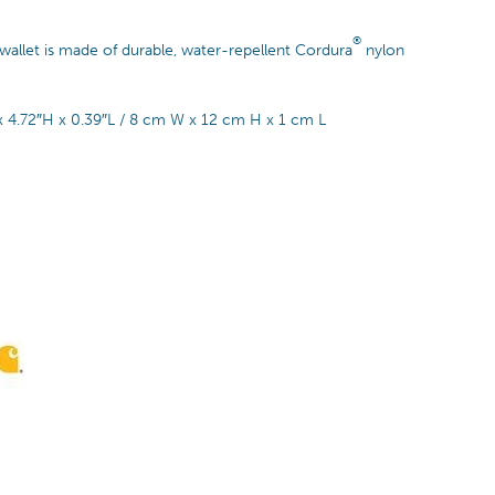
®
s wallet is made of durable, water-repellent Cordura
nylon
W x 4.72″H x 0.39″L / 8 cm W x 12 cm H x 1 cm L