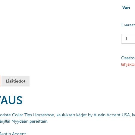
Väri
1 varas
Osasto
lahjakor
Lisätiedot
VAUS
riste Collar Tips Horseshoe, kauluksen kärjet by Austin Accent USA, korist
rjillä! Myydään pareittain.
 Austin Accent.