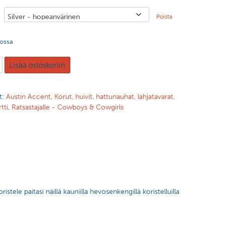
Poista
tossa
Lisää ostoskoriin
t:
Austin Accent
,
Korut, huivit, hattunauhat, lahjatavarat,
tti
,
Ratsastajalle - Cowboys & Cowgirls
ele paitasi näillä kauniilla hevosenkengillä koristelluilla