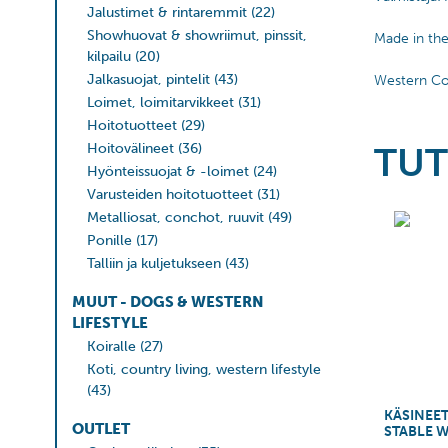
Jalustimet & rintaremmit
(22)
Showhuovat & showriimut, pinssit,
Made in th
kilpailu
(20)
Jalkasuojat, pintelit
(43)
Western Col
Loimet, loimitarvikkeet
(31)
Hoitotuotteet
(29)
Hoitovälineet
(36)
TUT
Hyönteissuojat & -loimet
(24)
Varusteiden hoitotuotteet
(31)
Metalliosat, conchot, ruuvit
(49)
Ponille
(17)
Talliin ja kuljetukseen
(43)
MUUT - DOGS & WESTERN
LIFESTYLE
Koiralle
(27)
Koti, country living, western lifestyle
(43)
KÄSINEET
OUTLET
STABLE 