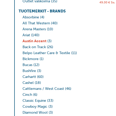
Outlet valikoima
(35)
49,00
€
Sis.
TUOTEMERKIT - BRANDS
Absorbine
(4)
All That Western
(40)
Arena Masters
(10)
Ariat
(140)
Austin Accent
(3)
Back on Track
(26)
Belpo Leather Care & Textile
(11)
Bickmore
(1)
Bucas
(12)
Bushfire
(3)
Carhartt
(60)
Cashel
(18)
Cattlemans / West Coast
(46)
Cinch
(6)
Classic Equine
(33)
Cowboy Magic
(3)
Diamond Wool
(3)