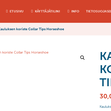
ETUSIVU
KÄYTTÄJÄTILINI
INFO
TIETOSUOJASE
auluksen koriste Collar Tips Horseshoe
K
K
T
30,
Kauluks