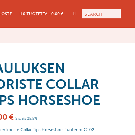
LOSTE
0 TUOTETTA
0,00 €
AULUKSEN
ORISTE COLLAR
IPS HORSESHOE
00
€
Sis. alv 25,5%
en koriste Collar Tips Horseshoe. Tuotenro CT02.