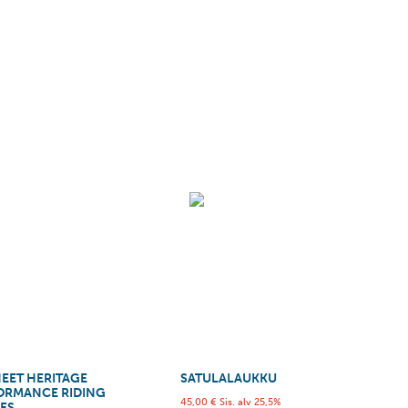
NEET HERITAGE
SATULALAUKKU
ORMANCE RIDING
45,00
€
Sis. alv 25,5%
ES