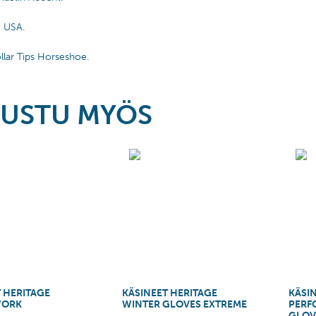
e USA.
lar Tips Horseshoe.
USTU MYÖS
 HERITAGE
KÄSINEET HERITAGE
KÄSI
WORK
WINTER GLOVES EXTREME
PERF
GLOV