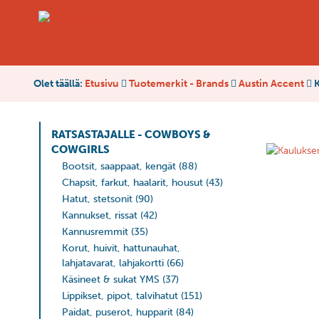
Olet täällä:
Etusivu
Tuotemerkit - Brands
Austin Accent
K
RATSASTAJALLE - COWBOYS &
COWGIRLS
Bootsit, saappaat, kengät
(88)
Chapsit, farkut, haalarit, housut
(43)
Hatut, stetsonit
(90)
Kannukset, rissat
(42)
Kannusremmit
(35)
Korut, huivit, hattunauhat,
lahjatavarat, lahjakortti
(66)
Käsineet & sukat YMS
(37)
Lippikset, pipot, talvihatut
(151)
Paidat, puserot, hupparit
(84)