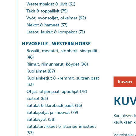
Westernpaidat & liivit
(61)
Takit & toppaliivit
(75)
Vyöt, vyönsoljet, olkaimet
(92)
Mekot & hameet
(37)
Lassot, laukut & lompakot
(71)
HEVOSELLE - WESTERN HORSE
Bosalit, mecatet, slobberit, sidepullit
(46)
Riimut, riimunnarut, köydet
(98)
Kuolaimet
(87)
Kuolainketjut & -remmit, suitsen osat
Kuvaus
(33)
Ohjat, ohjienpäät, apuohjat
(78)
KU
Suitset
(63)
Satulat & Bareback padit
(16)
Satulapatjat ja -huovat
(79)
Kauluksen ko
Satulavyöt
(58)
kauluksen kä
Satulatarvikkeet & istuinpehmusteet
(53)
Valmistaja: