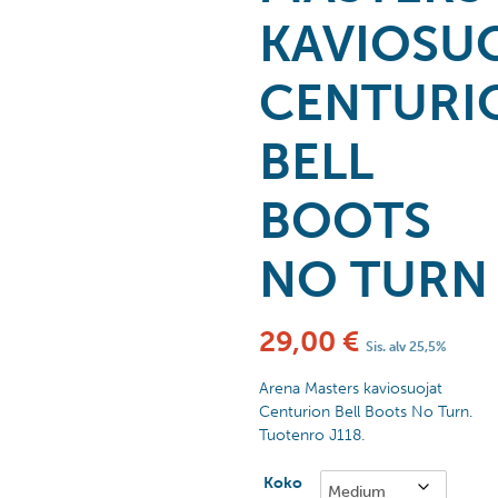
KAVIOSU
CENTURI
BELL
BOOTS
NO TURN
29,00
€
Sis. alv 25,5%
Arena Masters kaviosuojat
Centurion Bell Boots No Turn.
Tuotenro J118.
Koko