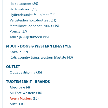
Hoitotuotteet
(29)
Hoitovälineet
(36)
Hyönteissuojat & -loimet
(24)
Varusteiden hoitotuotteet
(31)
Metalliosat, conchot, ruuvit
(49)
Ponille
(17)
Talliin ja kuljetukseen
(43)
MUUT - DOGS & WESTERN LIFESTYLE
Koiralle
(27)
Koti, country living, western lifestyle
(43)
OUTLET
Outlet valikoima
(35)
TUOTEMERKIT - BRANDS
Absorbine
(4)
All That Western
(40)
Arena Masters
(10)
Ariat
(140)