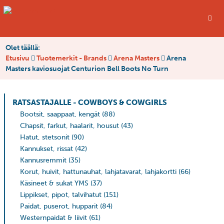
Olet täällä:
Etusivu
Tuotemerkit - Brands
Arena Masters
Arena
Masters kaviosuojat Centurion Bell Boots No Turn
RATSASTAJALLE - COWBOYS & COWGIRLS
Bootsit, saappaat, kengät
(88)
Chapsit, farkut, haalarit, housut
(43)
Hatut, stetsonit
(90)
Kannukset, rissat
(42)
Kannusremmit
(35)
Korut, huivit, hattunauhat, lahjatavarat, lahjakortti
(66)
Käsineet & sukat YMS
(37)
Lippikset, pipot, talvihatut
(151)
Paidat, puserot, hupparit
(84)
Westernpaidat & liivit
(61)