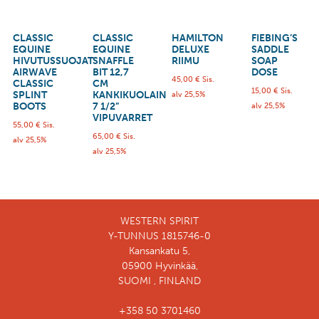
CLASSIC
CLASSIC
HAMILTON
FIEBING’S
EQUINE
EQUINE
DELUXE
SADDLE
HIVUTUSSUOJAT
SNAFFLE
RIIMU
SOAP
AIRWAVE
BIT 12,7
DOSE
45,00
€
Sis.
CLASSIC
CM
15,00
€
Sis.
SPLINT
KANKIKUOLAIN
alv 25,5%
BOOTS
7 1/2”
alv 25,5%
VIPUVARRET
55,00
€
Sis.
65,00
€
Sis.
alv 25,5%
alv 25,5%
WESTERN SPIRIT
Y-TUNNUS 1815746-0
Kansankatu 5,
05900 Hyvinkää,
SUOMI , FINLAND
+358 50 3701460