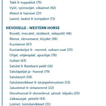
Takit & toppaliivit
(75)
Vyöt, vyönsoljet, olkaimet
(92)
Mekot & hameet
(37)
Lassot, laukut & lompakot
(71)
HEVOSELLE - WESTERN HORSE
Bosalit, mecatet, slobberit, sidepullit
(46)
Riimut, riimunnarut, köydet
(98)
Kuolaimet
(87)
Kuolainketjut & -remmit, suitsen osat
(33)
Ohjat, ohjienpäät, apuohjat
(78)
Suitset
(63)
Satulat & Bareback padit
(16)
Satulapatjat ja -huovat
(79)
Satulavyöt
(58)
Satulatarvikkeet & istuinpehmusteet
(53)
Jalustimet & rintaremmit
(22)
Showhuovat & showriimut, pinssit, kilpailu
(20)
Jalkasuojat, pintelit
(43)
Loimet, loimitarvikkeet
(31)