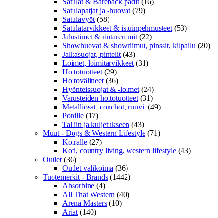
Satulat & Bareback padit
(16)
Satulapatjat ja -huovat
(79)
Satulavyöt
(58)
Satulatarvikkeet & istuinpehmusteet
(53)
Jalustimet & rintaremmit
(22)
Showhuovat & showriimut, pinssit, kilpailu
(20)
Jalkasuojat, pintelit
(43)
Loimet, loimitarvikkeet
(31)
Hoitotuotteet
(29)
Hoitovälineet
(36)
Hyönteissuojat & -loimet
(24)
Varusteiden hoitotuotteet
(31)
Metalliosat, conchot, ruuvit
(49)
Ponille
(17)
Talliin ja kuljetukseen
(43)
Muut - Dogs & Western Lifestyle
(71)
Koiralle
(27)
Koti, country living, western lifestyle
(43)
Outlet
(36)
Outlet valikoima
(36)
Tuotemerkit - Brands
(1442)
Absorbine
(4)
All That Western
(40)
Arena Masters
(10)
Ariat
(140)