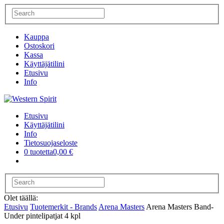
Kauppa
Ostoskori
Kassa
Käyttäjätilini
Etusivu
Info
Etusivu
Käyttäjätilini
Info
Tietosuojaseloste
0 tuotetta
0,00 €
Olet täällä:
Etusivu
Tuotemerkit - Brands
Arena Masters
Arena Masters Band-
Under pintelipatjat 4 kpl