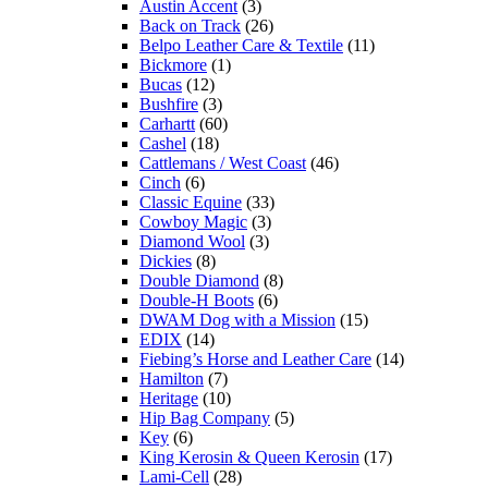
Austin Accent
(3)
Back on Track
(26)
Belpo Leather Care & Textile
(11)
Bickmore
(1)
Bucas
(12)
Bushfire
(3)
Carhartt
(60)
Cashel
(18)
Cattlemans / West Coast
(46)
Cinch
(6)
Classic Equine
(33)
Cowboy Magic
(3)
Diamond Wool
(3)
Dickies
(8)
Double Diamond
(8)
Double-H Boots
(6)
DWAM Dog with a Mission
(15)
EDIX
(14)
Fiebing’s Horse and Leather Care
(14)
Hamilton
(7)
Heritage
(10)
Hip Bag Company
(5)
Key
(6)
King Kerosin & Queen Kerosin
(17)
Lami-Cell
(28)