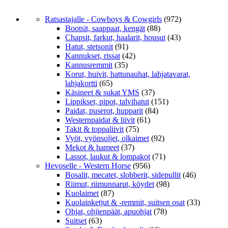
Ratsastajalle - Cowboys & Cowgirls
(972)
Bootsit, saappaat, kengät
(88)
Chapsit, farkut, haalarit, housut
(43)
Hatut, stetsonit
(91)
Kannukset, rissat
(42)
Kannusremmit
(35)
Korut, huivit, hattunauhat, lahjatavarat,
lahjakortti
(65)
Käsineet & sukat YMS
(37)
Lippikset, pipot, talvihatut
(151)
Paidat, puserot, hupparit
(84)
Westernpaidat & liivit
(61)
Takit & toppaliivit
(75)
Vyöt, vyönsoljet, olkaimet
(92)
Mekot & hameet
(37)
Lassot, laukut & lompakot
(71)
Hevoselle - Western Horse
(956)
Bosalit, mecatet, slobberit, sidepullit
(46)
Riimut, riimunnarut, köydet
(98)
Kuolaimet
(87)
Kuolainketjut & -remmit, suitsen osat
(33)
Ohjat, ohjienpäät, apuohjat
(78)
Suitset
(63)