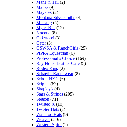
Mane 'n Tail
(2)
Mattes
(9)
Mayatex
(2)
Montana Silversmiths
(4)
Mustang
(5)
Myler Bits
(12)
Nocona
(8)
Oakwood
(3)
Oster
(3)
OSWSA & RanchGirls
(25)
PIPPA Equestrian
(6)
Professional’s Choice
(169)
Ray Holes Leather Care
(5)
Rodeo King
(2)
Schaefer Ranchwear
(8)
Schott NYC
(6)
Scippis
(63)
Shapley's
(4)
Stars & Stripes
(205)
Stetson
(71)
Twisted X
(10)
Twister Hats
(2)
Wallaroo Hats
(9)
Weaver
(216)
Western Spirit
(1)