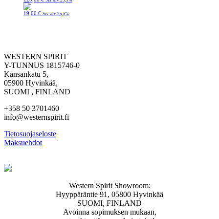
Sis. alv 25,5%
19,00
€
Sis. alv 25,5%
WESTERN SPIRIT
Y-TUNNUS 1815746-0
Kansankatu 5,
05900 Hyvinkää,
SUOMI , FINLAND
+358 50 3701460
info@westernspirit.fi
Tietosuojaseloste
Maksuehdot
Western Spirit Showroom:
Hyyppäräntie 91, 05800 Hyvinkää
SUOMI, FINLAND
Avoinna sopimuksen mukaan,