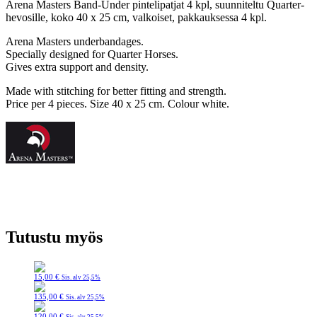
Arena Masters Band-Under pintelipatjat 4 kpl, suunniteltu Quarter-
hevosille, koko 40 x 25 cm, valkoiset, pakkauksessa 4 kpl.
Arena Masters underbandages.
Specially designed for Quarter Horses.
Gives extra support and density.
Made with stitching for better fitting and strength.
Price per 4 pieces. Size 40 x 25 cm. Colour white.
Tutustu myös
15,00
€
Sis. alv 25,5%
135,00
€
Sis. alv 25,5%
120,00
€