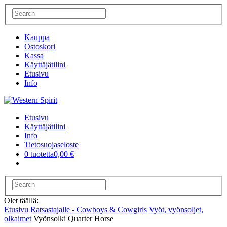
Kauppa
Ostoskori
Kassa
Käyttäjätilini
Etusivu
Info
Etusivu
Käyttäjätilini
Info
Tietosuojaseloste
0 tuotetta
0,00 €
Olet täällä:
Etusivu
Ratsastajalle - Cowboys & Cowgirls
Vyöt, vyönsoljet,
olkaimet
Vyönsolki Quarter Horse