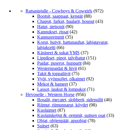
Ratsastajalle - Cowboys & Cowgirls
(972)
Bootsit, saappaat, kengät
(88)
Chapsit, farkut, haalarit, housut
(43)
Hatut, stetsonit
(90)
Kannukset, rissat
(42)
Kannusremmit
(35)
Korut, huivit, hattunauhat, lahjatavarat,
lahjakortti
(66)
Käsineet & sukat YMS
(37)
Lippikset, pipot, talvihatut
(151)
Paidat, puserot, hupparit
(84)
Westernpaidat & liivit
(61)
Takit & toppaliivit
(75)
Vyöt, vyönsoljet, olkaimet
(92)
Mekot & hameet
(37)
Lassot, laukut & lompakot
(71)
Hevoselle - Western Horse
(956)
Bosalit, mecatet, slobberit, sidepullit
(46)
Riimut, riimunnarut, köydet
(98)
Kuolaimet
(87)
Kuolainketjut & -remmit, suitsen osat
(33)
Ohjat, ohjienpäät, apuohjat
(78)
Suitset
(63)