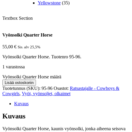
Yellowstone
(35)
Textbox Section
Vyönsolki Quarter Horse
55,00
€
Sis. alv 25,5%
Vyönsolki Quarter Horse. Tuotenro 95-96.
1 varastossa
Vyönsolki Quarter Horse määrä
Lisää ostoskoriin
Tuotetunnus (SKU):
95-96
Osastot:
Ratsastajalle - Cowboys &
Cowgirls
,
Vyöt, vyönsoljet, olkaimet
Kuvaus
Kuvaus
Vyönsolki Quarter Horse, kaunis vyönsolki, jonka aiheena seisova