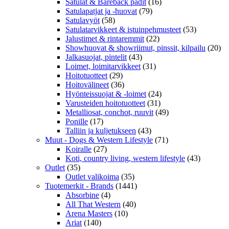
Satulat & Bareback padit
(16)
Satulapatjat ja -huovat
(79)
Satulavyöt
(58)
Satulatarvikkeet & istuinpehmusteet
(53)
Jalustimet & rintaremmit
(22)
Showhuovat & showriimut, pinssit, kilpailu
(20)
Jalkasuojat, pintelit
(43)
Loimet, loimitarvikkeet
(31)
Hoitotuotteet
(29)
Hoitovälineet
(36)
Hyönteissuojat & -loimet
(24)
Varusteiden hoitotuotteet
(31)
Metalliosat, conchot, ruuvit
(49)
Ponille
(17)
Talliin ja kuljetukseen
(43)
Muut - Dogs & Western Lifestyle
(71)
Koiralle
(27)
Koti, country living, western lifestyle
(43)
Outlet
(35)
Outlet valikoima
(35)
Tuotemerkit - Brands
(1441)
Absorbine
(4)
All That Western
(40)
Arena Masters
(10)
Ariat
(140)