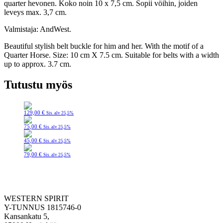
quarter hevonen. Koko noin 10 x 7,5 cm. Sopii vöihin, joiden
leveys max. 3,7 cm.
Valmistaja: AndWest.
Beautiful stylish belt buckle for him and her. With
the motif of a
Quarter Horse. Size: 10 cm X 7.5 cm. Suitable for belts with a width
up to approx. 3.7 cm.
Tutustu myös
129,00
€
Sis. alv 25,5%
75,00
€
Sis. alv 25,5%
45,00
€
Sis. alv 25,5%
79,00
€
Sis. alv 25,5%
WESTERN SPIRIT
Y-TUNNUS 1815746-0
Kansankatu 5,