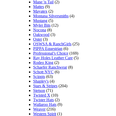
Mane 'n Tail
(2)
Mattes
(9)
Mayatex
(2)
Montana Silversmiths
(4)
Mustang
(5)
Myler Bits
(12)
Nocona
(8)
Oakwood
(3)
Oster
(3)
OSWSA & RanchGirls
(25)
PIPPA Equestrian
(6)
Professional’s Choice
(169)
Ray Holes Leather Care
(5)
Rodeo King
(2)
Schaefer Ranchwear
(8)
Schott NYC
(6)
Scippis
(63)
Shapley's
(4)
Stars & Stripes
(204)
Stetson
(71)
Twisted X
(10)
Twister Hats
(2)
Wallaroo Hats
(9)
Weaver
(216)
Western Spirit
(1)