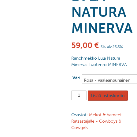
NATURA
MINERVA
59,00
€
Sis. alv 25,5%
Ranchmekko Lula Natura
Minerva. Tuotenro MINERVA.
Väri
Lisää ostoskoriin
Osastot:
Mekot & hameet
,
Ratsastajalle - Cowboys &
Cowgirls