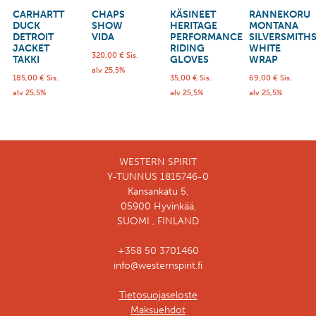
CARHARTT
CHAPS
KÄSINEET
RANNEKORU
DUCK
SHOW
HERITAGE
MONTANA
DETROIT
VIDA
PERFORMANCE
SILVERSMITH
JACKET
RIDING
WHITE
320,00
€
Sis.
TAKKI
GLOVES
WRAP
alv 25,5%
185,00
€
Sis.
35,00
€
Sis.
69,00
€
Sis.
alv 25,5%
alv 25,5%
alv 25,5%
WESTERN SPIRIT
Y-TUNNUS 1815746-0
Kansankatu 5,
05900 Hyvinkää,
SUOMI , FINLAND
+358 50 3701460
info@westernspirit.fi
Tietosuojaseloste
Maksuehdot