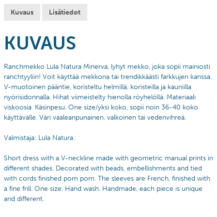
Kuvaus
Lisätiedot
KUVAUS
Ranchmekko Lula Natura Minerva, l
yhyt mekko, joka sopii mainiosti
ranchtyyliin! Voit käyttää mekkona tai trendikkäästi farkkujen kanssa.
V-muotoinen pääntie, koristeltu helmillä, koristeilla ja kauniilla
nyörisidonnalla. Hihat viimeistelty hienolla röyhelöllä. Materiaali
viskoosia. Käsinpesu. One size/yksi koko, sopii noin 36-40 koko
käyttävälle. Väri vaaleanpunainen, valkoinen tai vedenvihreä.
Valmistaja: Lula Natura.
Short dress with a V-neckline made with geometric manual prints in
different shades. Decorated with beads, embellishments and tied
with cords finished pom pom. The sleeves are French, finished with
a fine frill. One size. Hand wash. Handmade, each piece is unique
and different.