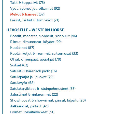
Takit & toppaliivit
(75)
Vyöt, vyönsoljet, olkaimet
(92)
Mekot & hameet
(37)
Lassot, laukut & lompakot
(71)
HEVOSELLE - WESTERN HORSE
Bosalit, mecatet, slobberit, sidepullit
(46)
Riimut, riimunnarut, köydet
(99)
Kuolaimet
(87)
Kuolainketjut & -remmit, suitsen osat
(33)
Ohjat, ohjienpäät, apuohjat
(78)
Suitset
(63)
Satulat & Bareback padit
(16)
Satulapatjat ja -huovat
(79)
Satulavyöt
(58)
Satulatarvikkeet & istuinpehmusteet
(53)
Jalustimet & rintaremmit
(22)
Showhuovat & showriimut, pinssit, kilpailu
(20)
Jalkasuojat, pintelit
(43)
Loimet, loimitarvikkeet
(31)