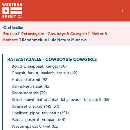
Olet täällä:
Etusivu
Ratsastajalle - Cowboys & Cowgirls
Mekot &
hameet
Ranchmekko Lula Natura Minerva
RATSASTAJALLE - COWBOYS & COWGIRLS
Bootsit, saappaat, kengät
(88)
Chapsit, farkut, haalarit, housut
(42)
Hatut, stetsonit
(92)
Kannukset, rissat
(42)
Kannusremmit
(35)
Korut, huivit, hattunauhat, lahjatavarat, lahjakortti
(65)
Käsineet & sukat YMS
(37)
Lippikset, pipot, talvihatut
(151)
Paidat, puserot, hupparit
(84)
Westernpaidat & liivit
(61)