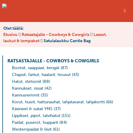
Olet täällä:
Etusivu
Ratsastajalle - Cowboys & Cowgirls
Lassot,
laukut & lompakot
Satulalaukku Cantle Bag
RATSASTAJALLE - COWBOYS & COWGIRLS
Bootsit, saappaat, kengät
(87)
Chapsit, farkut, haalarit, housut
(43)
Hatut, stetsonit
(88)
Kannukset, rissat
(42)
Kannusremmit
(35)
Korut, huivit, hattunauhat, lahjatavarat, lahjakortti
(66)
Käsineet & sukat YMS
(37)
Lippikset, pipot, talvihatut
(151)
Paidat, puserot, hupparit
(84)
Westernpaidat & liivit
(61)