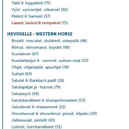
Takit & toppaliivit
(75)
Vyöt, vyönsoljet, olkaimet
(92)
Mekot & hameet
(37)
Lassot, laukut & lompakot
(71)
HEVOSELLE - WESTERN HORSE
Bosalit, mecatet, slobberit, sidepullit
(46)
Riimut, riimunnarut, köydet
(98)
Kuolaimet
(87)
Kuolainketjut & -remmit, suitsen osat
(33)
Ohjat, ohjienpäät, apuohjat
(78)
Suitset
(63)
Satulat & Bareback padit
(16)
Satulapatjat ja -huovat
(79)
Satulavyöt
(58)
Satulatarvikkeet & istuinpehmusteet
(53)
Jalustimet & rintaremmit
(22)
Showhuovat & showriimut, pinssit, kilpailu
(20)
Jalkasuojat, pintelit
(43)
Loimet, loimitarvikkeet
(31)