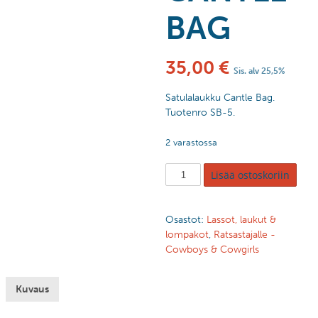
BAG
35,00
€
Sis. alv 25,5%
Satulalaukku Cantle Bag.
Tuotenro SB-5.
2 varastossa
Lisää ostoskoriin
Osastot:
Lassot, laukut &
lompakot
,
Ratsastajalle -
Cowboys & Cowgirls
Kuvaus