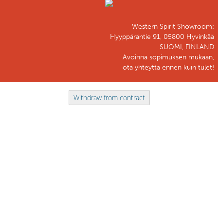
Western Spirit Showroom:
Hyyppäräntie 91, 05800 Hyvinkää
SUOMI, FINLAND
Avoinna sopimuksen mukaan,
ota yhteyttä ennen kuin tulet!
Withdraw from contract