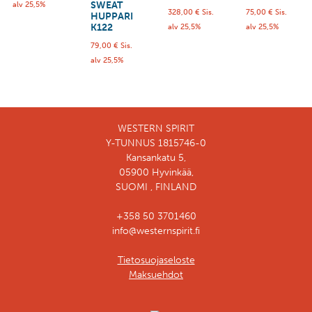
SWEAT
alv 25,5%
328,00
€
Sis.
75,00
€
Sis.
HUPPARI
K122
alv 25,5%
alv 25,5%
79,00
€
Sis.
alv 25,5%
WESTERN SPIRIT
Y-TUNNUS 1815746-0
Kansankatu 5,
05900 Hyvinkää,
SUOMI , FINLAND
+358 50 3701460
info@westernspirit.fi
Tietosuojaseloste
Maksuehdot