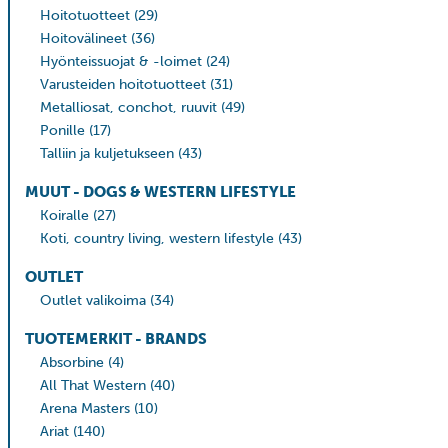
Hoitotuotteet
(29)
Hoitovälineet
(36)
Hyönteissuojat & -loimet
(24)
Varusteiden hoitotuotteet
(31)
Metalliosat, conchot, ruuvit
(49)
Ponille
(17)
Talliin ja kuljetukseen
(43)
MUUT - DOGS & WESTERN LIFESTYLE
Koiralle
(27)
Koti, country living, western lifestyle
(43)
OUTLET
Outlet valikoima
(34)
TUOTEMERKIT - BRANDS
Absorbine
(4)
All That Western
(40)
Arena Masters
(10)
Ariat
(140)