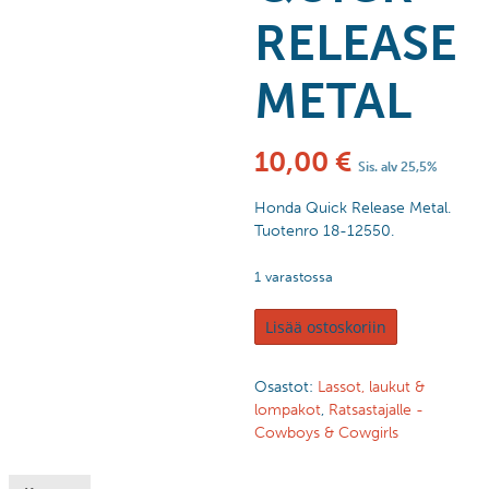
RELEASE
METAL
10,00
€
Sis. alv 25,5%
Honda Quick Release Metal.
Tuotenro 18-12550.
1 varastossa
Lisää ostoskoriin
Osastot:
Lassot, laukut &
lompakot
,
Ratsastajalle -
Cowboys & Cowgirls