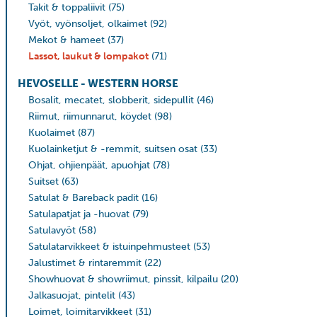
Takit & toppaliivit
(75)
Vyöt, vyönsoljet, olkaimet
(92)
Mekot & hameet
(37)
Lassot, laukut & lompakot
(71)
HEVOSELLE - WESTERN HORSE
Bosalit, mecatet, slobberit, sidepullit
(46)
Riimut, riimunnarut, köydet
(98)
Kuolaimet
(87)
Kuolainketjut & -remmit, suitsen osat
(33)
Ohjat, ohjienpäät, apuohjat
(78)
Suitset
(63)
Satulat & Bareback padit
(16)
Satulapatjat ja -huovat
(79)
Satulavyöt
(58)
Satulatarvikkeet & istuinpehmusteet
(53)
Jalustimet & rintaremmit
(22)
Showhuovat & showriimut, pinssit, kilpailu
(20)
Jalkasuojat, pintelit
(43)
Loimet, loimitarvikkeet
(31)