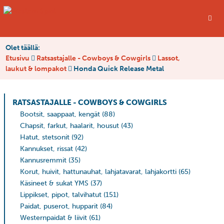
Olet täällä:
Etusivu
Ratsastajalle - Cowboys & Cowgirls
Lassot,
laukut & lompakot
Honda Quick Release Metal
RATSASTAJALLE - COWBOYS & COWGIRLS
Bootsit, saappaat, kengät
(88)
Chapsit, farkut, haalarit, housut
(43)
Hatut, stetsonit
(92)
Kannukset, rissat
(42)
Kannusremmit
(35)
Korut, huivit, hattunauhat, lahjatavarat, lahjakortti
(65)
Käsineet & sukat YMS
(37)
Lippikset, pipot, talvihatut
(151)
Paidat, puserot, hupparit
(84)
Westernpaidat & liivit
(61)