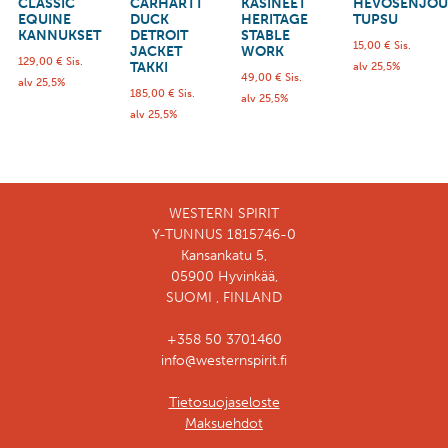
CLASSIC
CARHARTT
KÄSINEET
HEVOSENJOU
EQUINE
DUCK
HERITAGE
TUPSU
KANNUKSET
DETROIT
STABLE
15,00
€
Sis.
JACKET
WORK
129,00
€
Sis.
TAKKI
alv 25,5%
49,00
€
Sis.
alv 25,5%
185,00
€
Sis.
alv 25,5%
alv 25,5%
WESTERN SPIRIT
Y-TUNNUS 1815746-0
Kansankatu 5,
05900 Hyvinkää,
SUOMI , FINLAND
+358 50 3701460
info@westernspirit.fi
Tietosuojaseloste
Maksuehdot