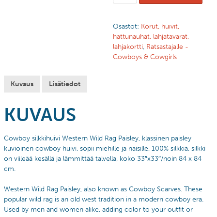
Osastot:
Korut, huivit,
hattunauhat, lahjatavarat,
lahjakortti
,
Ratsastajalle -
Cowboys & Cowgirls
Kuvaus
Lisätiedot
KUVAUS
Cowboy silkkihuivi Western Wild Rag Paisley, klassinen paisley
kuvioinen cowboy huivi, sopii miehille ja naisille, 100% silkkiä, silkki
on viileää kesällä ja lämmittää talvella, koko 33″x33″/noin 84 x 84
cm.
Western Wild Rag Paisley, also known as Cowboy Scarves. These
popular wild rag is an old west tradition in a modern cowboy era.
Used by men and women alike, adding color to your outfit or