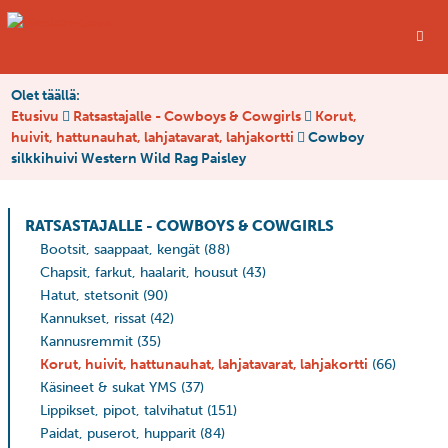
Olet täällä:
Etusivu
Ratsastajalle - Cowboys & Cowgirls
Korut,
huivit, hattunauhat, lahjatavarat, lahjakortti
Cowboy
silkkihuivi Western Wild Rag Paisley
RATSASTAJALLE - COWBOYS & COWGIRLS
Bootsit, saappaat, kengät
(88)
Chapsit, farkut, haalarit, housut
(43)
Hatut, stetsonit
(90)
Kannukset, rissat
(42)
Kannusremmit
(35)
Korut, huivit, hattunauhat, lahjatavarat, lahjakortti
(66)
Käsineet & sukat YMS
(37)
Lippikset, pipot, talvihatut
(151)
Paidat, puserot, hupparit
(84)