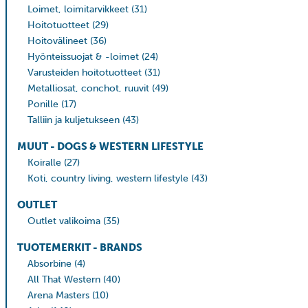
Loimet, loimitarvikkeet
(31)
Hoitotuotteet
(29)
Hoitovälineet
(36)
Hyönteissuojat & -loimet
(24)
Varusteiden hoitotuotteet
(31)
Metalliosat, conchot, ruuvit
(49)
Ponille
(17)
Talliin ja kuljetukseen
(43)
MUUT - DOGS & WESTERN LIFESTYLE
Koiralle
(27)
Koti, country living, western lifestyle
(43)
OUTLET
Outlet valikoima
(35)
TUOTEMERKIT - BRANDS
Absorbine
(4)
All That Western
(40)
Arena Masters
(10)