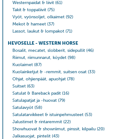
Westernpaidat & liivit
(61)
Takit & toppaliivit
(75)
Vyöt, vyönsoljet, olkaimet
(92)
Mekot & hameet
(37)
Lassot, laukut & lompakot
(71)
HEVOSELLE - WESTERN HORSE
Bosalit, mecatet, slobberit, sidepullit
(46)
Riimut, riimunnarut, köydet
(98)
Kuolaimet
(87)
Kuolainketjut & -remmit, suitsen osat
(33)
Ohjat, ohjienpäät, apuohjat
(78)
Suitset
(63)
Satulat & Bareback padit
(16)
Satulapatjat ja -huovat
(79)
Satulavyöt
(58)
Satulatarvikkeet & istuinpehmusteet
(53)
Jalustimet & rintaremmit
(22)
Showhuovat & showriimut, pinssit, kilpailu
(20)
Jalkasuojat, pintelit
(43)