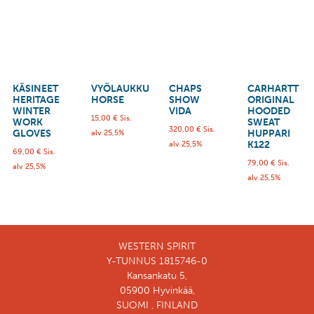
KÄSINEET
VYÖLAUKKU
CHAPS
CARHARTT
HERITAGE
HORSE
SHOW
ORIGINAL
WINTER
VIDA
HOODED
15,00
€
Sis.
WORK
SWEAT
320,00
€
Sis.
GLOVES
HUPPARI
alv 25,5%
K122
alv 25,5%
69,00
€
Sis.
79,00
€
Sis.
alv 25,5%
alv 25,5%
WESTERN SPIRIT
Y-TUNNUS 1815746-0
Kansankatu 5,
05900 Hyvinkää,
SUOMI , FINLAND