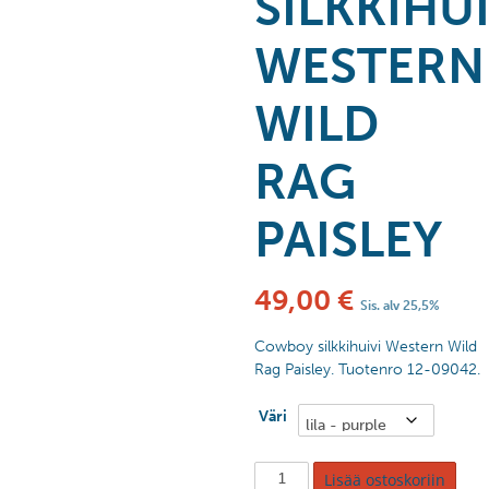
SILKKIHUI
WESTERN
WILD
RAG
PAISLEY
49,00
€
Sis. alv 25,5%
Cowboy silkkihuivi Western Wild
Rag Paisley. Tuotenro 12-09042.
Väri
Lisää ostoskoriin