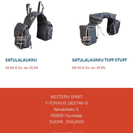
SATULALAUKKU
SATULALAUKKU TUFF STUFF
45,00
€
Sis. alv 25,5%
68,00
€
Sis. alv 25,5%
WESTERN SPIRIT
Y-TUNNUS 1815746-0
Kansankatu 5,
05900 Hyvinkää,
SUOMI , FINLAND