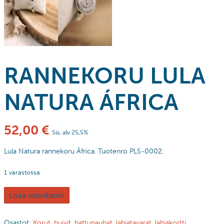
RANNEKORU LULA
NATURA ÁFRICA
52,00
€
Sis. alv 25,5%
Lula Natura rannekoru África. Tuotenro PLS-0002.
1 varastossa
Lisää ostoskoriin
Osastot:
Korut, huivit, hattunauhat, lahjatavarat, lahjakortti
,