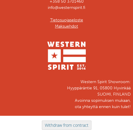
+358 50 3701460
info@westernspirit.fi
Tietosuojaseloste
Maksuehdot
Western Spirit Showroom:
Hyyppäräntie 91, 05800 Hyvinkää
SUOMI, FINLAND
Avoinna sopimuksen mukaan,
ota yhteyttä ennen kuin tulet!
Withdraw from contract