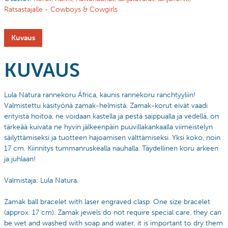
Ratsastajalle - Cowboys & Cowgirls
Kuvaus
KUVAUS
Lula Natura rannekoru África, kaunis rannekoru ranchtyyliin!
Valmistettu käsityönä
zamak-helmistä. Zamak-korut eivät vaadi
erityistä hoitoa, ne voidaan kastella ja pestä saippualla ja vedellä, on
tärkeää kuivata ne hyvin jälkeenpäin puuvillakankaalla viimeistelyn
säilyttämiseksi ja tuotteen hajoamisen välttämiseksi. Yksi koko, noin
17 cm. Kiinnitys tummanruskealla nauhalla. Täydellinen koru arkeen
ja juhlaan!
Valmistaja: Lula Natura.
Zamak ball bracelet with laser engraved clasp. One size bracelet
(approx. 17 cm). Zamak jewels do not require special care, they can
be wet and washed with soap and water, it is important to dry them