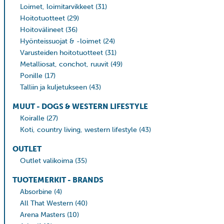
Loimet, loimitarvikkeet
(31)
Hoitotuotteet
(29)
Hoitovälineet
(36)
Hyönteissuojat & -loimet
(24)
Varusteiden hoitotuotteet
(31)
Metalliosat, conchot, ruuvit
(49)
Ponille
(17)
Talliin ja kuljetukseen
(43)
MUUT - DOGS & WESTERN LIFESTYLE
Koiralle
(27)
Koti, country living, western lifestyle
(43)
OUTLET
Outlet valikoima
(35)
TUOTEMERKIT - BRANDS
Absorbine
(4)
All That Western
(40)
Arena Masters
(10)