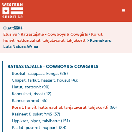
Olet täällä:
Etusivu
Ratsastajalle - Cowboys & Cowgirls
Korut,
huivit, hattunauhat, lahjatavarat, lahjakortti
Rannekoru
Lula Natura África
RATSASTAJALLE - COWBOYS & COWGIRLS
Bootsit, saappaat, kengät
(88)
Chapsit, farkut, haalarit, housut
(43)
Hatut, stetsonit
(90)
Kannukset, rissat
(42)
Kannusremmit
(35)
Korut, huivit, hattunauhat, lahjatavarat, lahjakortti
(66)
Käsineet & sukat YMS
(37)
Lippikset, pipot, talvihatut
(151)
Paidat, puserot, hupparit
(84)