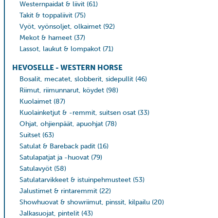
Westernpaidat & liivit
(61)
Takit & toppaliivit
(75)
Vyöt, vyönsoljet, olkaimet
(92)
Mekot & hameet
(37)
Lassot, laukut & lompakot
(71)
HEVOSELLE - WESTERN HORSE
Bosalit, mecatet, slobberit, sidepullit
(46)
Riimut, riimunnarut, köydet
(98)
Kuolaimet
(87)
Kuolainketjut & -remmit, suitsen osat
(33)
Ohjat, ohjienpäät, apuohjat
(78)
Suitset
(63)
Satulat & Bareback padit
(16)
Satulapatjat ja -huovat
(79)
Satulavyöt
(58)
Satulatarvikkeet & istuinpehmusteet
(53)
Jalustimet & rintaremmit
(22)
Showhuovat & showriimut, pinssit, kilpailu
(20)
Jalkasuojat, pintelit
(43)