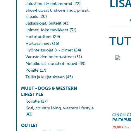
LIS
Jalustimet & rintaremmit
(22)
Showhuovat & showriimut, pinssit,
kilpailu
(20)
Jalkasuojat, pintelit
(43)
Loimet, loimitarvikkeet
(31)
Hoitotuotteet
(29)
TUT
Hoitovälineet
(36)
Hyönteissuojat & -loimet
(24)
Varusteiden hoitotuotteet
(31)
Metalliosat, conchot, ruuvit
(49)
Ponille
(17)
Talliin ja kuljetukseen
(43)
MUUT - DOGS & WESTERN
LIFESTYLE
Koiralle
(27)
Koti, country living, western lifestyle
(43)
CINCH C
PAITAPU
OUTLET
79,00
€
Sis.