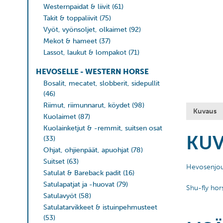
Westernpaidat & liivit
(61)
Takit & toppaliivit
(75)
Vyöt, vyönsoljet, olkaimet
(92)
Mekot & hameet
(37)
Lassot, laukut & lompakot
(71)
HEVOSELLE - WESTERN HORSE
Bosalit, mecatet, slobberit, sidepullit
(46)
Riimut, riimunnarut, köydet
(98)
Kuvaus
Kuolaimet
(87)
Kuolainketjut & -remmit, suitsen osat
KU
(33)
Ohjat, ohjienpäät, apuohjat
(78)
Suitset
(63)
Hevosenjouh
Satulat & Bareback padit
(16)
Satulapatjat ja -huovat
(79)
Shu-fly hor
Satulavyöt
(58)
Satulatarvikkeet & istuinpehmusteet
(53)