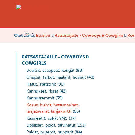
Olet täällä:
Etusivu
Ratsastajalle - Cowboys & Cowgirls
Koru
RATSASTAJALLE - COWBOYS &
COWGIRLS
Bootsit, saappaat, kengät
(88)
Chapsit, farkut, haalarit, housut
(43)
Hatut, stetsonit
(90)
Kannukset, rissat
(42)
Kannusremmit
(35)
Korut, huivit, hattunauhat,
lahjatavarat, lahjakortti
(66)
Käsineet & sukat YMS
(37)
Lippikset, pipot, talvihatut
(151)
Paidat, puserot, hupparit
(84)