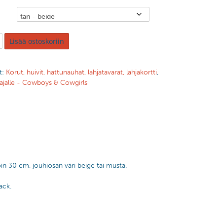
Lisää ostoskoriin
t:
Korut, huivit, hattunauhat, lahjatavarat, lahjakortti
,
ajalle - Cowboys & Cowgirls
in 30 cm, jouhiosan väri beige tai musta.
ack.