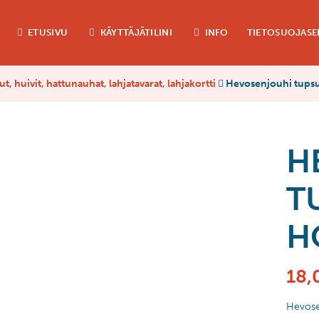
ETUSIVU
KÄYTTÄJÄTILINI
INFO
TIETOSUOJASE
t, huivit, hattunauhat, lahjatavarat, lahjakortti
Hevosenjouhi tupsu
H
T
H
18,
Hevose