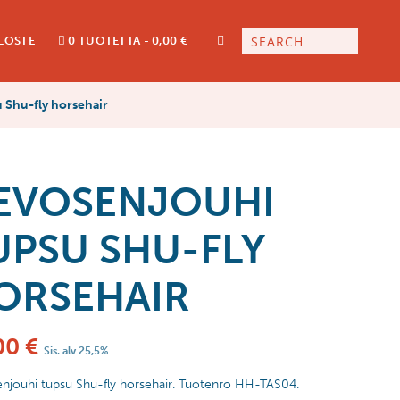
LOSTE
0 TUOTETTA
0,00 €
 Shu-fly horsehair
EVOSENJOUHI
UPSU SHU-FLY
ORSEHAIR
00
€
Sis. alv 25,5%
njouhi tupsu Shu-fly horsehair. Tuotenro HH-TAS04.