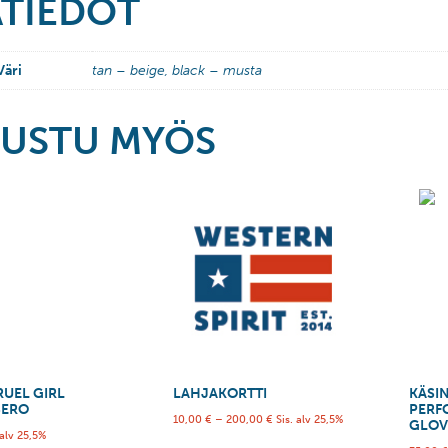
ÄTIEDOT
Väri
tan – beige, black – musta
USTU MYÖS
RUEL GIRL
LAHJAKORTTI
KÄSI
SERO
PERF
10,00
€
–
200,00
€
Sis. alv 25,5%
GLOV
 alv 25,5%