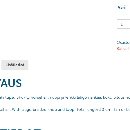
Väri
Osasto
Ratsast
Lisätiedot
VAUS
i tupsu Shu-fly horsehair, nuppi ja lenkki latigo nahkaa, koko pituus no
sehair. With latigo braided knob and loop. Total length 30 cm. Tan or bl