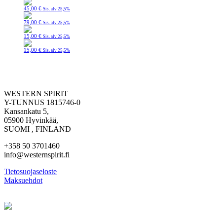
45,00
€
Sis. alv 25,5%
79,00
€
Sis. alv 25,5%
15,00
€
Sis. alv 25,5%
15,00
€
Sis. alv 25,5%
WESTERN SPIRIT
Y-TUNNUS 1815746-0
Kansankatu 5,
05900 Hyvinkää,
SUOMI , FINLAND
+358 50 3701460
info@westernspirit.fi
Tietosuojaseloste
Maksuehdot