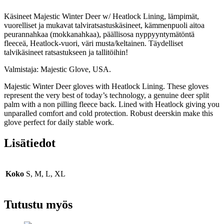
Käsineet Majestic Winter Deer w/ Heatlock Lining, lämpimät,
vuorelliset ja mukavat talviratsastuskäsineet, kämmenpuoli aitoa
peurannahkaa (mokkanahkaa), päällisosa nyppyyntymätöntä
fleeceä, Heatlock-vuori, väri musta/keltainen. Täydelliset
talvikäsineet ratsastukseen ja tallitöihin!
Valmistaja: Majestic Glove, USA.
Majestic Winter Deer gloves with Heatlock Lining. These gloves
represent the very best of today’s technology, a genuine deer split
palm with a non pilling fleece back. Lined with Heatlock giving you
unparalled comfort and cold protection. Robust deerskin make this
glove perfect for daily stable work.
Lisätiedot
Koko
S, M, L, XL
Tutustu myös