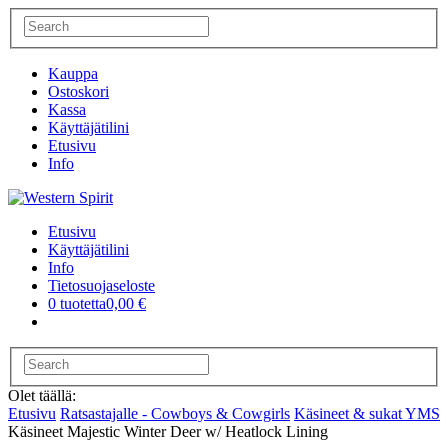
Kauppa
Ostoskori
Kassa
Käyttäjätilini
Etusivu
Info
Etusivu
Käyttäjätilini
Info
Tietosuojaseloste
0 tuotetta
0,00 €
Olet täällä:
Etusivu
Ratsastajalle - Cowboys & Cowgirls
Käsineet & sukat YMS
Käsineet Majestic Winter Deer w/ Heatlock Lining