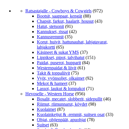
Ratsastajalle - Cowboys & Cowgirls
(972)
Bootsit, saappaat, kengät
(88)
Chapsit, farkut, haalarit, housut
(43)
Hatut, stetsonit
(91)
Kannukset, rissat
(42)
Kannusremmit
(35)
Korut, huivit, hattunauhat, lahjatavarat,
lahjakortti
(65)
Käsineet & sukat YMS
(37)
Lippikset, pipot, talvihatut
(151)
Paidat, puserot, hupparit
(84)
Westernpaidat & liivit
(61)
Takit & toppaliivit
(75)
Vyöt, vyönsoljet, olkaimet
(92)
Mekot & hameet
(37)
Lassot, laukut & lompakot
(71)
Hevoselle - Western Horse
(956)
Bosalit, mecatet, slobberit, sidepullit
(46)
Riimut, riimunnarut, köydet
(98)
Kuolaimet
(87)
Kuolainketjut & -remmit, suitsen osat
(33)
Ohjat, ohjienpäät, apuohjat
(78)
Suitset
(63)