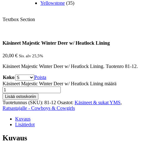
Yellowstone
(35)
Textbox Section
Käsineet Majestic Winter Deer w/ Heatlock Lining
20,00
€
Sis. alv 25,5%
Käsineet Majestic Winter Deer w/ Heatlock Lining. Tuotenro 81-12.
Koko
Poista
Käsineet Majestic Winter Deer w/ Heatlock Lining määrä
Lisää ostoskoriin
Tuotetunnus (SKU):
81-12
Osastot:
Käsineet & sukat YMS
,
Ratsastajalle - Cowboys & Cowgirls
Kuvaus
Lisätiedot
Kuvaus