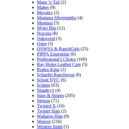
Mane 'n Tail
(2)
Mattes
(9)
Mayatex
(2)
Montana Silversmiths
(4)
Mustang
(5)
Myler Bits
(12)
Nocona
(8)
Oakwood
(3)
Oster
(3)
OSWSA & RanchGirls
(25)
PIPPA Equestrian
(6)
Professional’s Choice
(169)
Ray Holes Leather Care
(5)
Rodeo King
(2)
Schaefer Ranchwear
(8)
Schott NYC
(6)
Scippis
(63)
Shapley's
(4)
Stars & Stripes
(205)
Stetson
(71)
Twisted X
(10)
Twister Hats
(2)
Wallaroo Hats
(9)
Weaver
(216)
Western Spirit
(1)