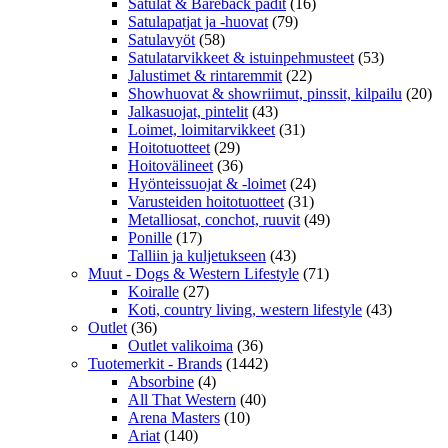
Satulat & Bareback padit
(16)
Satulapatjat ja -huovat
(79)
Satulavyöt
(58)
Satulatarvikkeet & istuinpehmusteet
(53)
Jalustimet & rintaremmit
(22)
Showhuovat & showriimut, pinssit, kilpailu
(20)
Jalkasuojat, pintelit
(43)
Loimet, loimitarvikkeet
(31)
Hoitotuotteet
(29)
Hoitovälineet
(36)
Hyönteissuojat & -loimet
(24)
Varusteiden hoitotuotteet
(31)
Metalliosat, conchot, ruuvit
(49)
Ponille
(17)
Talliin ja kuljetukseen
(43)
Muut - Dogs & Western Lifestyle
(71)
Koiralle
(27)
Koti, country living, western lifestyle
(43)
Outlet
(36)
Outlet valikoima
(36)
Tuotemerkit - Brands
(1442)
Absorbine
(4)
All That Western
(40)
Arena Masters
(10)
Ariat
(140)