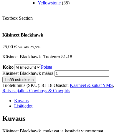
Yellowstone
(35)
Textbox Section
Käsineet Blackhawk
25,00
€
Sis. alv 25,5%
Käsineet Blackhawk. Tuotenro 81-18.
Koko
Poista
Käsineet Blackhawk määrä
Lisää ostoskoriin
Tuotetunnus (SKU):
81-18
Osastot:
Käsineet & sukat YMS
,
Ratsastajalle - Cowboys & Cowgirls
Kuvaus
Lisätiedot
Kuvaus
Käsineet Blackhawk, mukavat ja kestävät vuorettomat