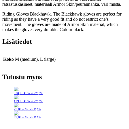
ratsastuskäsineet, materiaali Armor Skin/peurannahka, väri musta.
Riding Gloves Blackhawk. The Blackhawk gloves are perfect for
riding as they have a very good fit and do not restrict one’s
movement.
The gloves are made of Armor Skin material, which
makes the gloves very durable. Colour black.
Lisätiedot
Koko
M (medium), L (large)
Tutustu myös
328,00
€
Sis. alv 25,5%
129,00
€
Sis. alv 25,5%
79,00
€
Sis. alv 25,5%
69,00
€
Sis. alv 25,5%