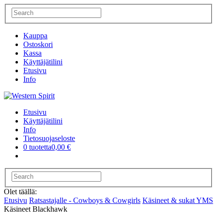
Kauppa
Ostoskori
Kassa
Käyttäjätilini
Etusivu
Info
Etusivu
Käyttäjätilini
Info
Tietosuojaseloste
0 tuotetta
0,00 €
Olet täällä:
Etusivu
Ratsastajalle - Cowboys & Cowgirls
Käsineet & sukat YMS
Käsineet Blackhawk