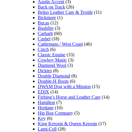
Austin Accent
(3)
Back on Track
(26)
Belpo Leather Care & Textile
(11)
Bickmore
(1)
Bucas
(12)
Bushfire
(3)
Carhartt
(60)
Cashel
(18)
Cattlemans / West Coast
(46)
Cinch
(6)
Classic Equine
(33)
Cowboy Magic
(3)
Diamond Wool
(3)
Dickies
(8)
Double Diamond
(8)
Double-H Boots
(6)
DWAM Dog with a Mission
(15)
EDIX
(14)
Fiebing’s Horse and Leather Care
(14)
Hamilton
(7)
Heritage
(10)
Hip Bag Company
(5)
Key
(6)
King Kerosin & Queen Kerosin
(17)
Lami-Cell
(28)