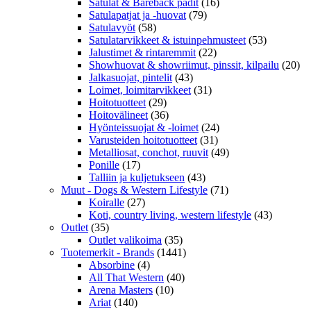
Satulat & Bareback padit
(16)
Satulapatjat ja -huovat
(79)
Satulavyöt
(58)
Satulatarvikkeet & istuinpehmusteet
(53)
Jalustimet & rintaremmit
(22)
Showhuovat & showriimut, pinssit, kilpailu
(20)
Jalkasuojat, pintelit
(43)
Loimet, loimitarvikkeet
(31)
Hoitotuotteet
(29)
Hoitovälineet
(36)
Hyönteissuojat & -loimet
(24)
Varusteiden hoitotuotteet
(31)
Metalliosat, conchot, ruuvit
(49)
Ponille
(17)
Talliin ja kuljetukseen
(43)
Muut - Dogs & Western Lifestyle
(71)
Koiralle
(27)
Koti, country living, western lifestyle
(43)
Outlet
(35)
Outlet valikoima
(35)
Tuotemerkit - Brands
(1441)
Absorbine
(4)
All That Western
(40)
Arena Masters
(10)
Ariat
(140)