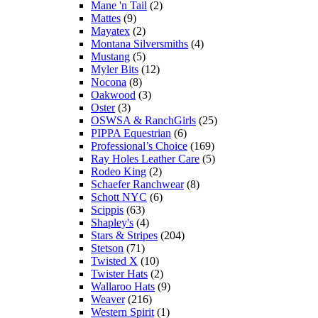
Mane 'n Tail
(2)
Mattes
(9)
Mayatex
(2)
Montana Silversmiths
(4)
Mustang
(5)
Myler Bits
(12)
Nocona
(8)
Oakwood
(3)
Oster
(3)
OSWSA & RanchGirls
(25)
PIPPA Equestrian
(6)
Professional’s Choice
(169)
Ray Holes Leather Care
(5)
Rodeo King
(2)
Schaefer Ranchwear
(8)
Schott NYC
(6)
Scippis
(63)
Shapley's
(4)
Stars & Stripes
(204)
Stetson
(71)
Twisted X
(10)
Twister Hats
(2)
Wallaroo Hats
(9)
Weaver
(216)
Western Spirit
(1)