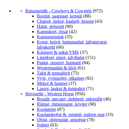
Ratsastajalle - Cowboys & Cowgirls
(972)
Bootsit, saappaat, kengät
(88)
Chapsit, farkut, haalarit, housut
(43)
Hatut, stetsonit
(90)
Kannukset, rissat
(42)
Kannusremmit
(35)
Korut, huivit, hattunauhat, lahjatavarat,
lahjakortti
(66)
Käsineet & sukat YMS
(37)
Lippikset, pipot, talvihatut
(151)
Paidat, puserot, hupparit
(84)
Westernpaidat & liivit
(61)
Takit & toppaliivit
(75)
Vyöt, vyönsoljet, olkaimet
(92)
Mekot & hameet
(37)
Lassot, laukut & lompakot
(71)
Hevoselle - Western Horse
(956)
Bosalit, mecatet, slobberit, sidepullit
(46)
Riimut, riimunnarut, köydet
(98)
Kuolaimet
(87)
Kuolainketjut & -remmit, suitsen osat
(33)
Ohjat, ohjienpäät, apuohjat
(78)
Suitset
(63)