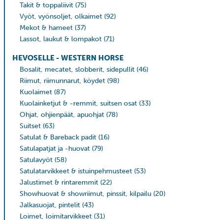
Takit & toppaliivit
(75)
Vyöt, vyönsoljet, olkaimet
(92)
Mekot & hameet
(37)
Lassot, laukut & lompakot
(71)
HEVOSELLE - WESTERN HORSE
Bosalit, mecatet, slobberit, sidepullit
(46)
Riimut, riimunnarut, köydet
(98)
Kuolaimet
(87)
Kuolainketjut & -remmit, suitsen osat
(33)
Ohjat, ohjienpäät, apuohjat
(78)
Suitset
(63)
Satulat & Bareback padit
(16)
Satulapatjat ja -huovat
(79)
Satulavyöt
(58)
Satulatarvikkeet & istuinpehmusteet
(53)
Jalustimet & rintaremmit
(22)
Showhuovat & showriimut, pinssit, kilpailu
(20)
Jalkasuojat, pintelit
(43)
Loimet, loimitarvikkeet
(31)