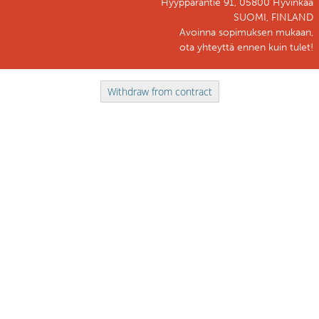
Hyyppäräntie 91, 05800 Hyvinkää
SUOMI, FINLAND
Avoinna sopimuksen mukaan,
ota yhteyttä ennen kuin tulet!
Withdraw from contract