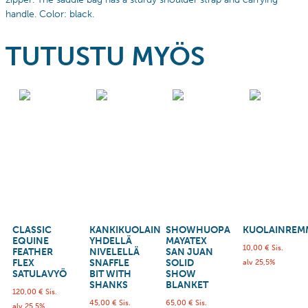
handle.
Color: black.
TUTUSTU MYÖS
CLASSIC
KANKIKUOLAIN
SHOWHUOPA
KUOLAINREM
EQUINE
YHDELLÄ
MAYATEX
10,00
€
Sis.
FEATHER
NIVELELLÄ
SAN JUAN
FLEX
SNAFFLE
SOLID
alv 25,5%
SATULAVYÖ
BIT WITH
SHOW
SHANKS
BLANKET
120,00
€
Sis.
45,00
€
Sis.
65,00
€
Sis.
alv 25,5%