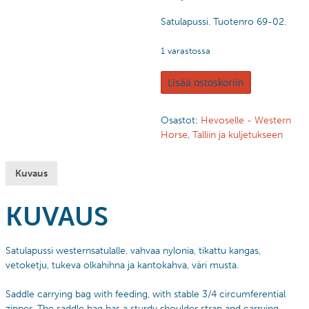
Satulapussi. Tuotenro 69-02.
1 varastossa
Lisää ostoskoriin
Osastot:
Hevoselle - Western
Horse
,
Talliin ja kuljetukseen
Kuvaus
KUVAUS
Satulapussi westernsatulalle, vahvaa nylonia, tikattu kangas,
vetoketju, tukeva olkahihna ja kantokahva, väri musta.
Saddle carrying bag with feeding, with stable 3/4 circumferential
zipper.
The saddle bag has a sturdy shoulder strap and carrying