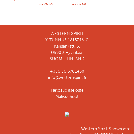
alv 25,5%
alv 25,5%
WESTERN SPIRIT
Y-TUNNUS 1815746-0
Kansankatu 5,
05900 Hyvinkää,
SUOMI , FINLAND
+358 50 3701460
info@westernspirit.fi
Tietosuojaseloste
Maksuehdot
Western Spirit Showroom: