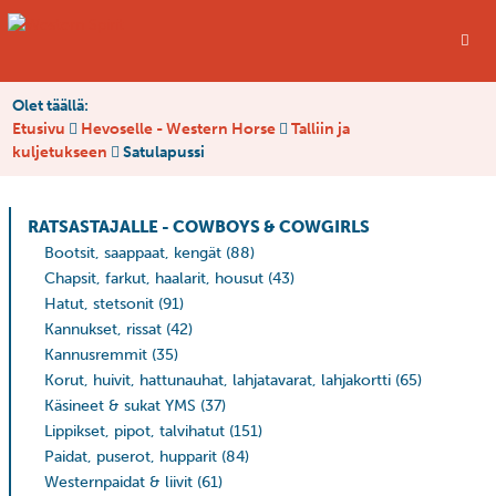
Olet täällä:
Etusivu
Hevoselle - Western Horse
Talliin ja
kuljetukseen
Satulapussi
RATSASTAJALLE - COWBOYS & COWGIRLS
Bootsit, saappaat, kengät
(88)
Chapsit, farkut, haalarit, housut
(43)
Hatut, stetsonit
(91)
Kannukset, rissat
(42)
Kannusremmit
(35)
Korut, huivit, hattunauhat, lahjatavarat, lahjakortti
(65)
Käsineet & sukat YMS
(37)
Lippikset, pipot, talvihatut
(151)
Paidat, puserot, hupparit
(84)
Westernpaidat & liivit
(61)