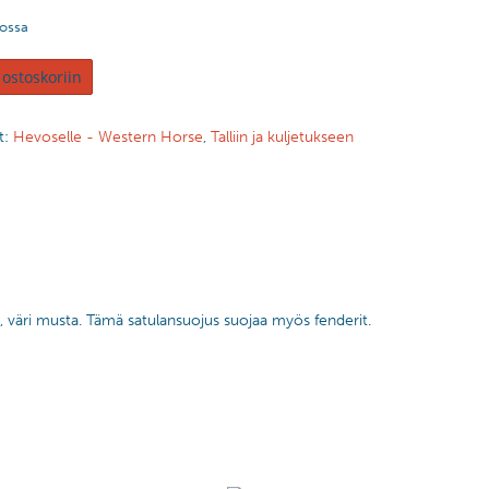
tossa
 ostoskoriin
t:
Hevoselle - Western Horse
,
Talliin ja kuljetukseen
, väri musta. Tämä satulansuojus suojaa myös fenderit.