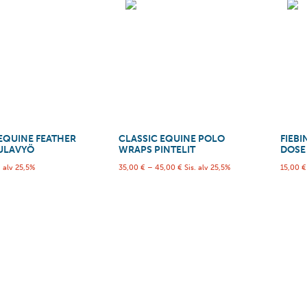
EQUINE FEATHER
CLASSIC EQUINE POLO
FIEBI
TULAVYÖ
WRAPS PINTELIT
DOSE
. alv 25,5%
35,00
€
–
45,00
€
Sis. alv 25,5%
15,00
€