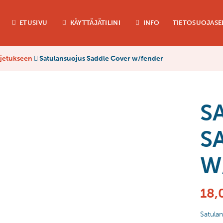
ETUSIVU
KÄYTTÄJÄTILINI
INFO
TIETOSUOJASE
uljetukseen
Satulansuojus Saddle Cover w/fender
S
S
W
18,
Satula