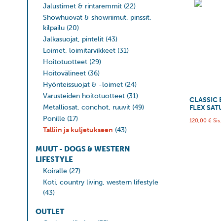
Jalustimet & rintaremmit
(22)
Showhuovat & showriimut, pinssit,
kilpailu
(20)
Jalkasuojat, pintelit
(43)
Loimet, loimitarvikkeet
(31)
Hoitotuotteet
(29)
Hoitovälineet
(36)
Hyönteissuojat & -loimet
(24)
Varusteiden hoitotuotteet
(31)
CLASSIC 
Metalliosat, conchot, ruuvit
(49)
FLEX SA
Ponille
(17)
120,00
€
Sis
Talliin ja kuljetukseen
(43)
MUUT - DOGS & WESTERN
LIFESTYLE
Koiralle
(27)
Koti, country living, western lifestyle
(43)
OUTLET