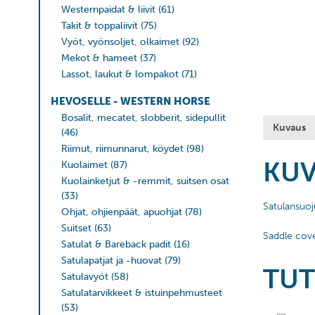
Westernpaidat & liivit
(61)
Takit & toppaliivit
(75)
Vyöt, vyönsoljet, olkaimet
(92)
Mekot & hameet
(37)
Lassot, laukut & lompakot
(71)
HEVOSELLE - WESTERN HORSE
Bosalit, mecatet, slobberit, sidepullit
Kuvaus
(46)
Riimut, riimunnarut, köydet
(98)
KU
Kuolaimet
(87)
Kuolainketjut & -remmit, suitsen osat
(33)
Satulansuoj
Ohjat, ohjienpäät, apuohjat
(78)
Suitset
(63)
Saddle cove
Satulat & Bareback padit
(16)
Satulapatjat ja -huovat
(79)
TUT
Satulavyöt
(58)
Satulatarvikkeet & istuinpehmusteet
(53)