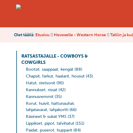
Olet täällä:
Etusivu
Hevoselle - Western Horse
Talliin ja k
RATSASTAJALLE - COWBOYS &
COWGIRLS
Bootsit, saappaat, kengät
(88)
Chapsit, farkut, haalarit, housut
(43)
Hatut, stetsonit
(90)
Kannukset, rissat
(42)
Kannusremmit
(35)
Korut, huivit, hattunauhat,
lahjatavarat, lahjakortti
(66)
Käsineet & sukat YMS
(37)
Lippikset, pipot, talvihatut
(151)
Paidat, puserot, hupparit
(84)