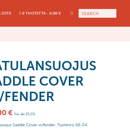
LOSTE
0 TUOTETTA
0,00 €
ATULANSUOJUS
ADDLE COVER
/FENDER
00
€
Sis. alv 25,5%
nsuojus Saddle Cover w/fender. Tuotenro 69-04.