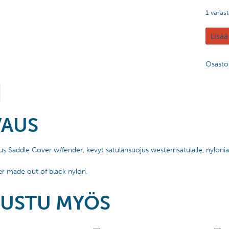
1 varas
Lisää
Osasto
VAUS
us Saddle Cover w/fender, kevyt satulansuojus westernsatulalle, nylonia
r made out of black nylon.
USTU MYÖS