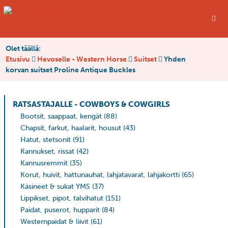
Olet täällä:
Etusivu
Hevoselle - Western Horse
Suitset
Yhden
korvan suitset Proline Antique Buckles
RATSASTAJALLE - COWBOYS & COWGIRLS
Bootsit, saappaat, kengät
(88)
Chapsit, farkut, haalarit, housut
(43)
Hatut, stetsonit
(91)
Kannukset, rissat
(42)
Kannusremmit
(35)
Korut, huivit, hattunauhat, lahjatavarat, lahjakortti
(65)
Käsineet & sukat YMS
(37)
Lippikset, pipot, talvihatut
(151)
Paidat, puserot, hupparit
(84)
Westernpaidat & liivit
(61)