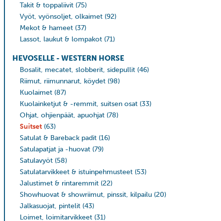
Takit & toppaliivit
(75)
Vyöt, vyönsoljet, olkaimet
(92)
Mekot & hameet
(37)
Lassot, laukut & lompakot
(71)
HEVOSELLE - WESTERN HORSE
Bosalit, mecatet, slobberit, sidepullit
(46)
Riimut, riimunnarut, köydet
(98)
Kuolaimet
(87)
Kuolainketjut & -remmit, suitsen osat
(33)
Ohjat, ohjienpäät, apuohjat
(78)
Suitset
(63)
Satulat & Bareback padit
(16)
Satulapatjat ja -huovat
(79)
Satulavyöt
(58)
Satulatarvikkeet & istuinpehmusteet
(53)
Jalustimet & rintaremmit
(22)
Showhuovat & showriimut, pinssit, kilpailu
(20)
Jalkasuojat, pintelit
(43)
Loimet, loimitarvikkeet
(31)