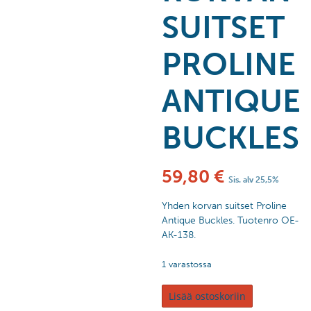
SUITSET
PROLINE
ANTIQUE
BUCKLES
59,80
€
Sis. alv 25,5%
Yhden korvan suitset Proline
Antique Buckles. Tuotenro OE-
AK-138.
1 varastossa
Lisää ostoskoriin