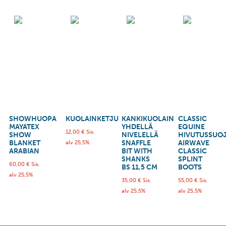
SHOWHUOPA
KUOLAINKETJU
KANKIKUOLAIN
CLASSIC
MAYATEX
YHDELLÄ
EQUINE
12,00
€
Sis.
SHOW
NIVELELLÄ
HIVUTUSSUO
BLANKET
SNAFFLE
AIRWAVE
alv 25,5%
ARABIAN
BIT WITH
CLASSIC
SHANKS
SPLINT
60,00
€
Sis.
BS 11,5 CM
BOOTS
alv 25,5%
35,00
€
Sis.
55,00
€
Sis.
alv 25,5%
alv 25,5%