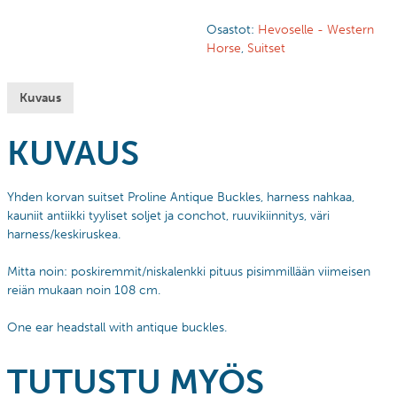
Osastot:
Hevoselle - Western
Horse
,
Suitset
Kuvaus
KUVAUS
Yhden korvan suitset Proline Antique Buckles, harness nahkaa,
kauniit antiikki tyyliset soljet ja conchot, ruuvikiinnitys, väri
harness/keskiruskea.
Mitta noin: poskiremmit/niskalenkki pituus pisimmillään viimeisen
reiän mukaan noin 108 cm.
One ear headstall with antique buckles.
TUTUSTU MYÖS