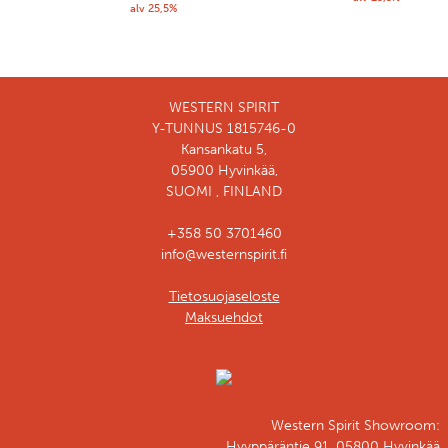
alv 25,5%
WESTERN SPIRIT
Y-TUNNUS 1815746-0
Kansankatu 5,
05900 Hyvinkää,
SUOMI , FINLAND
+358 50 3701460
info@westernspirit.fi
Tietosuojaseloste
Maksuehdot
Western Spirit Showroom:
Hyyppäräntie 91, 05800 Hyvinkää