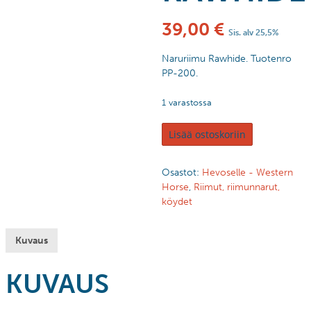
39,00
€
Sis. alv 25,5%
Naruriimu Rawhide. Tuotenro
PP-200.
1 varastossa
Lisää ostoskoriin
Osastot:
Hevoselle - Western
Horse
,
Riimut, riimunnarut,
köydet
Kuvaus
KUVAUS