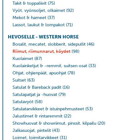
Takit & toppaliivit
(75)
Vyöt, vyönsoljet, olkaimet
(92)
Mekot & hameet
(37)
Lassot, laukut & lompakot
(71)
HEVOSELLE - WESTERN HORSE
Bosalit, mecatet, slobberit, sidepullit
(46)
Riimut, riimunnarut, köydet
(98)
Kuolaimet
(87)
Kuolainketjut & -remmit, suitsen osat
(33)
Ohjat, ohjienpäät, apuohjat
(78)
Suitset
(63)
Satulat & Bareback padit
(16)
Satulapatjat ja -huovat
(79)
Satulavyöt
(58)
Satulatarvikkeet & istuinpehmusteet
(53)
Jalustimet & rintaremmit
(22)
Showhuovat & showriimut, pinssit, kilpailu
(20)
Jalkasuojat, pintelit
(43)
Loimet, loimitarvikkeet
(31)