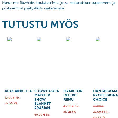
Naruriimu Rawhide, koulutusriimu, jossa raakanahkaa, turparemmi ja
poskiremmit päällystetty raakanahalla.
TUTUSTU MYÖS
KUOLAINKETJU
SHOWHUOPA
HAMILTON
HÄNTÄSUOJA
MAYATEX
DELUXE
PROFESSIONA
12,00
€
Sis.
SHOW
RIIMU
CHOICE
BLANKET
alv 25,5%
45,00
€
Sis.
45,00
€
ARABIAN
alv 25,5%
20,00
€
Sis.
60,00
€
Sis.
alv 25,5%