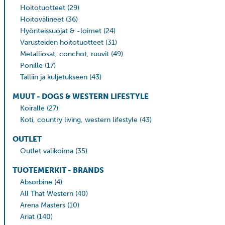
Hoitotuotteet
(29)
Hoitovälineet
(36)
Hyönteissuojat & -loimet
(24)
Varusteiden hoitotuotteet
(31)
Metalliosat, conchot, ruuvit
(49)
Ponille
(17)
Talliin ja kuljetukseen
(43)
MUUT - DOGS & WESTERN LIFESTYLE
Koiralle
(27)
Koti, country living, western lifestyle
(43)
OUTLET
Outlet valikoima
(35)
TUOTEMERKIT - BRANDS
Absorbine
(4)
All That Western
(40)
Arena Masters
(10)
Ariat
(140)