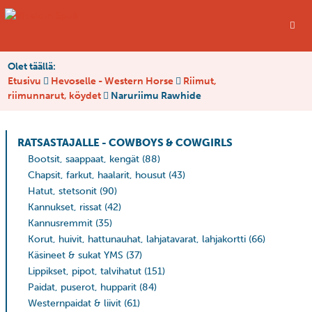
Olet täällä:
Etusivu
Hevoselle - Western Horse
Riimut,
riimunnarut, köydet
Naruriimu Rawhide
RATSASTAJALLE - COWBOYS & COWGIRLS
Bootsit, saappaat, kengät
(88)
Chapsit, farkut, haalarit, housut
(43)
Hatut, stetsonit
(90)
Kannukset, rissat
(42)
Kannusremmit
(35)
Korut, huivit, hattunauhat, lahjatavarat, lahjakortti
(66)
Käsineet & sukat YMS
(37)
Lippikset, pipot, talvihatut
(151)
Paidat, puserot, hupparit
(84)
Westernpaidat & liivit
(61)