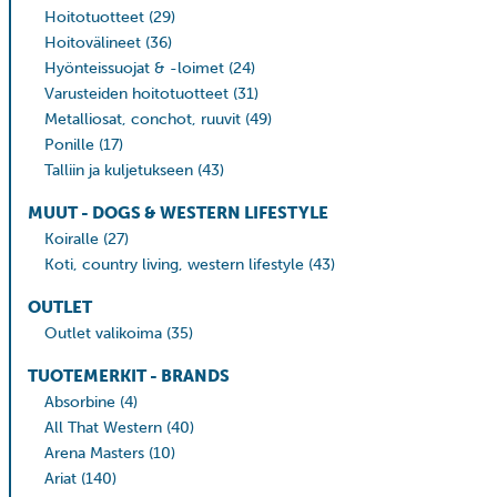
Hoitotuotteet
(29)
Hoitovälineet
(36)
Hyönteissuojat & -loimet
(24)
Varusteiden hoitotuotteet
(31)
Metalliosat, conchot, ruuvit
(49)
Ponille
(17)
Talliin ja kuljetukseen
(43)
MUUT - DOGS & WESTERN LIFESTYLE
Koiralle
(27)
Koti, country living, western lifestyle
(43)
OUTLET
Outlet valikoima
(35)
TUOTEMERKIT - BRANDS
Absorbine
(4)
All That Western
(40)
Arena Masters
(10)
Ariat
(140)