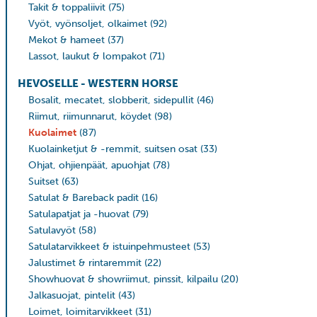
Takit & toppaliivit
(75)
Vyöt, vyönsoljet, olkaimet
(92)
Mekot & hameet
(37)
Lassot, laukut & lompakot
(71)
HEVOSELLE - WESTERN HORSE
Bosalit, mecatet, slobberit, sidepullit
(46)
Riimut, riimunnarut, köydet
(98)
Kuolaimet
(87)
Kuolainketjut & -remmit, suitsen osat
(33)
Ohjat, ohjienpäät, apuohjat
(78)
Suitset
(63)
Satulat & Bareback padit
(16)
Satulapatjat ja -huovat
(79)
Satulavyöt
(58)
Satulatarvikkeet & istuinpehmusteet
(53)
Jalustimet & rintaremmit
(22)
Showhuovat & showriimut, pinssit, kilpailu
(20)
Jalkasuojat, pintelit
(43)
Loimet, loimitarvikkeet
(31)