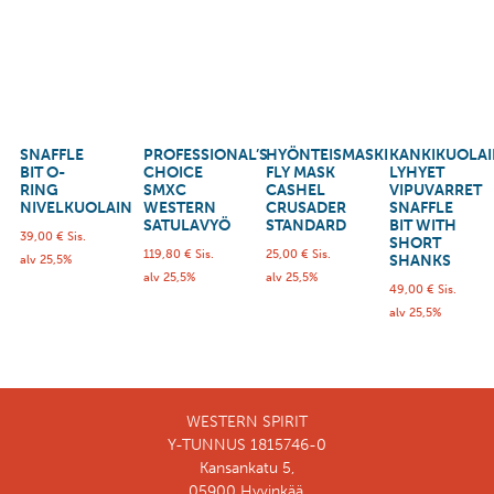
SNAFFLE
PROFESSIONAL’S
HYÖNTEISMASKI
KANKIKUOLA
BIT O-
CHOICE
FLY MASK
LYHYET
RING
SMXC
CASHEL
VIPUVARRET
NIVELKUOLAIN
WESTERN
CRUSADER
SNAFFLE
SATULAVYÖ
STANDARD
BIT WITH
39,00
€
Sis.
SHORT
119,80
€
Sis.
25,00
€
Sis.
SHANKS
alv 25,5%
alv 25,5%
alv 25,5%
49,00
€
Sis.
alv 25,5%
WESTERN SPIRIT
Y-TUNNUS 1815746-0
Kansankatu 5,
05900 Hyvinkää,