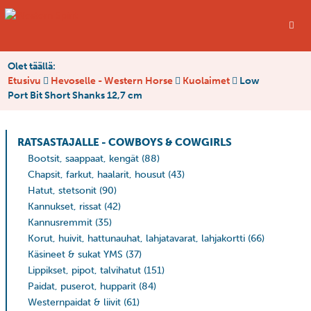
Olet täällä:
Etusivu
Hevoselle - Western Horse
Kuolaimet
Low
Port Bit Short Shanks 12,7 cm
RATSASTAJALLE - COWBOYS & COWGIRLS
Bootsit, saappaat, kengät
(88)
Chapsit, farkut, haalarit, housut
(43)
Hatut, stetsonit
(90)
Kannukset, rissat
(42)
Kannusremmit
(35)
Korut, huivit, hattunauhat, lahjatavarat, lahjakortti
(66)
Käsineet & sukat YMS
(37)
Lippikset, pipot, talvihatut
(151)
Paidat, puserot, hupparit
(84)
Westernpaidat & liivit
(61)