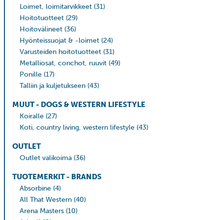
Loimet, loimitarvikkeet
(31)
Hoitotuotteet
(29)
Hoitovälineet
(36)
Hyönteissuojat & -loimet
(24)
Varusteiden hoitotuotteet
(31)
Metalliosat, conchot, ruuvit
(49)
Ponille
(17)
Talliin ja kuljetukseen
(43)
MUUT - DOGS & WESTERN LIFESTYLE
Koiralle
(27)
Koti, country living, western lifestyle
(43)
OUTLET
Outlet valikoima
(36)
TUOTEMERKIT - BRANDS
Absorbine
(4)
All That Western
(40)
Arena Masters
(10)