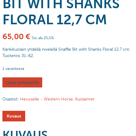
BIT WITH SHANKS
FLORAL 12,7 CM
65,00
€
Sis. alv 25,5%
Kankikuolain yhdellä nivelellä Snaffle Bit with Shanks Floral 12,7 cm.
Tuotenro 31-62.
1 varastossa
Lisää ostoskoriin
Osastot:
Hevoselle - Western Horse
,
Kuolaimet
Kuvaus
KUVAUS