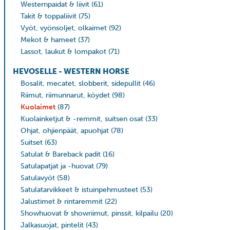
Westernpaidat & liivit
(61)
Takit & toppaliivit
(75)
Vyöt, vyönsoljet, olkaimet
(92)
Mekot & hameet
(37)
Lassot, laukut & lompakot
(71)
HEVOSELLE - WESTERN HORSE
Bosalit, mecatet, slobberit, sidepullit
(46)
Riimut, riimunnarut, köydet
(98)
Kuolaimet
(87)
Kuolainketjut & -remmit, suitsen osat
(33)
Ohjat, ohjienpäät, apuohjat
(78)
Suitset
(63)
Satulat & Bareback padit
(16)
Satulapatjat ja -huovat
(79)
Satulavyöt
(58)
Satulatarvikkeet & istuinpehmusteet
(53)
Jalustimet & rintaremmit
(22)
Showhuovat & showriimut, pinssit, kilpailu
(20)
Jalkasuojat, pintelit
(43)