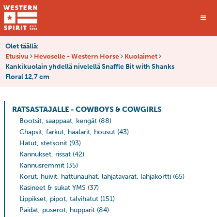
Olet täällä:
Etusivu
Hevoselle - Western Horse
Kuolaimet
Kankikuolain yhdellä nivelellä Snaffle Bit with Shanks
Floral 12,7 cm
RATSASTAJALLE - COWBOYS & COWGIRLS
Bootsit, saappaat, kengät
(88)
Chapsit, farkut, haalarit, housut
(43)
Hatut, stetsonit
(93)
Kannukset, rissat
(42)
Kannusremmit
(35)
Korut, huivit, hattunauhat, lahjatavarat, lahjakortti
(65)
Käsineet & sukat YMS
(37)
Lippikset, pipot, talvihatut
(151)
Paidat, puserot, hupparit
(84)