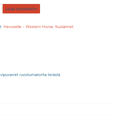
Lisää ostoskoriin
t:
Hevoselle - Western Horse
,
Kuolaimet
 vipuvarret ruostumatonta terästä.