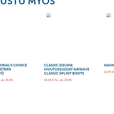
USTU MYÖS
IONAL’S CHOICE
CLASSIC EQUINE
NAH
STERN
HIVUTUSSUOJAT AIRWAVE
12,00
€
YÖ
CLASSIC SPLINT BOOTS
. alv 25,5%
55,00
€
Sis. alv 25,5%