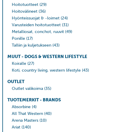
Hoitotuotteet
(29)
Hoitovälineet
(36)
Hyönteissuojat & -loimet
(24)
Varusteiden hoitotuotteet
(31)
Metalliosat, conchot, ruuvit
(49)
Ponille
(17)
Talliin ja kuljetukseen
(43)
MUUT - DOGS & WESTERN LIFESTYLE
Koiralle
(27)
Koti, country living, western lifestyle
(43)
OUTLET
Outlet valikoima
(35)
TUOTEMERKIT - BRANDS
Absorbine
(4)
All That Western
(40)
Arena Masters
(10)
Ariat
(140)