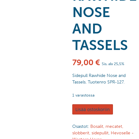
NOSE
AND
TASSELS
79,00
€
Sis. alv 25,5%
Sidepull Rawhide Nose and
Tassels. Tuotenro SPR-127.
1 varastossa
Lisää ostoskoriin
Osastot:
Bosalit, mecatet,
slobberit, sidepullit
,
Hevoselle -