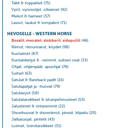
Takit & toppaliivit
(75)
Vyöt, vyönsoljet, olkaimet
(92)
Mekot & hameet
(37)
Lassot, laukut & lompakot
(71)
HEVOSELLE - WESTERN HORSE
Bosalit, mecatet, slobberit, sidepullit
(46)
Riimut, riimunnarut, köydet
(98)
Kuolaimet
(87)
Kuolainketjut & -remmit, suitsen osat
(33)
Ohjat, ohjienpäät, apuohjat
(78)
Suitset
(63)
Satulat & Bareback padit
(16)
Satulapatjat ja -huovat
(79)
Satulavyöt
(58)
Satulatarvikkeet & istuinpehmusteet
(53)
Jalustimet & rintaremmit
(22)
Showhuovat & showriimut, pinssit, kilpailu
(20)
Jalkasuojat, pintelit
(43)
Loimet, loimitarvikkeet
(31)