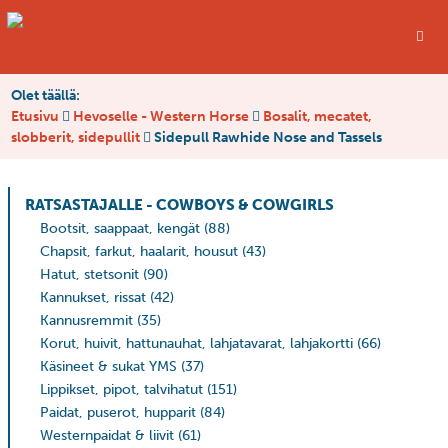
Olet täällä:
Etusivu
Hevoselle - Western Horse
Bosalit, mecatet,
slobberit, sidepullit
Sidepull Rawhide Nose and Tassels
RATSASTAJALLE - COWBOYS & COWGIRLS
Bootsit, saappaat, kengät
(88)
Chapsit, farkut, haalarit, housut
(43)
Hatut, stetsonit
(90)
Kannukset, rissat
(42)
Kannusremmit
(35)
Korut, huivit, hattunauhat, lahjatavarat, lahjakortti
(66)
Käsineet & sukat YMS
(37)
Lippikset, pipot, talvihatut
(151)
Paidat, puserot, hupparit
(84)
Westernpaidat & liivit
(61)