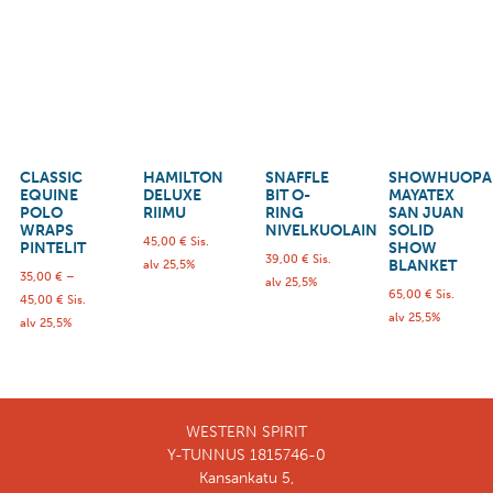
CLASSIC
HAMILTON
SNAFFLE
SHOWHUOPA
EQUINE
DELUXE
BIT O-
MAYATEX
POLO
RIIMU
RING
SAN JUAN
WRAPS
NIVELKUOLAIN
SOLID
45,00
€
Sis.
PINTELIT
SHOW
39,00
€
Sis.
BLANKET
alv 25,5%
35,00
€
–
alv 25,5%
65,00
€
Sis.
45,00
€
Sis.
alv 25,5%
alv 25,5%
WESTERN SPIRIT
Y-TUNNUS 1815746-0
Kansankatu 5,