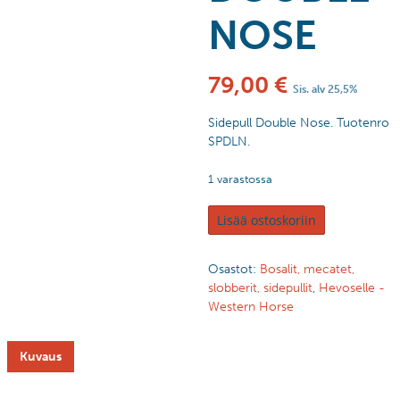
NOSE
79,00
€
Sis. alv 25,5%
Sidepull Double Nose. Tuotenro
SPDLN.
1 varastossa
Lisää ostoskoriin
Osastot:
Bosalit, mecatet,
slobberit, sidepullit
,
Hevoselle -
Western Horse
Kuvaus