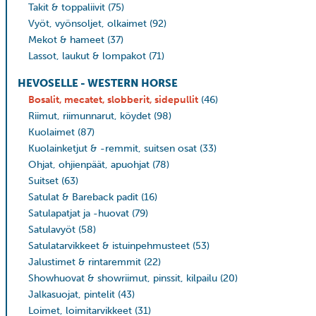
Takit & toppaliivit
(75)
Vyöt, vyönsoljet, olkaimet
(92)
Mekot & hameet
(37)
Lassot, laukut & lompakot
(71)
HEVOSELLE - WESTERN HORSE
Bosalit, mecatet, slobberit, sidepullit
(46)
Riimut, riimunnarut, köydet
(98)
Kuolaimet
(87)
Kuolainketjut & -remmit, suitsen osat
(33)
Ohjat, ohjienpäät, apuohjat
(78)
Suitset
(63)
Satulat & Bareback padit
(16)
Satulapatjat ja -huovat
(79)
Satulavyöt
(58)
Satulatarvikkeet & istuinpehmusteet
(53)
Jalustimet & rintaremmit
(22)
Showhuovat & showriimut, pinssit, kilpailu
(20)
Jalkasuojat, pintelit
(43)
Loimet, loimitarvikkeet
(31)