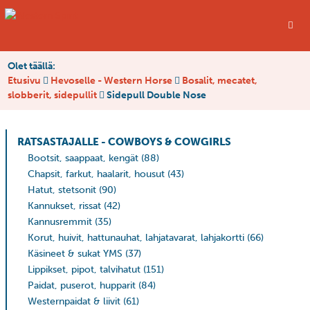
Olet täällä:
Etusivu
Hevoselle - Western Horse
Bosalit, mecatet,
slobberit, sidepullit
Sidepull Double Nose
RATSASTAJALLE - COWBOYS & COWGIRLS
Bootsit, saappaat, kengät
(88)
Chapsit, farkut, haalarit, housut
(43)
Hatut, stetsonit
(90)
Kannukset, rissat
(42)
Kannusremmit
(35)
Korut, huivit, hattunauhat, lahjatavarat, lahjakortti
(66)
Käsineet & sukat YMS
(37)
Lippikset, pipot, talvihatut
(151)
Paidat, puserot, hupparit
(84)
Westernpaidat & liivit
(61)