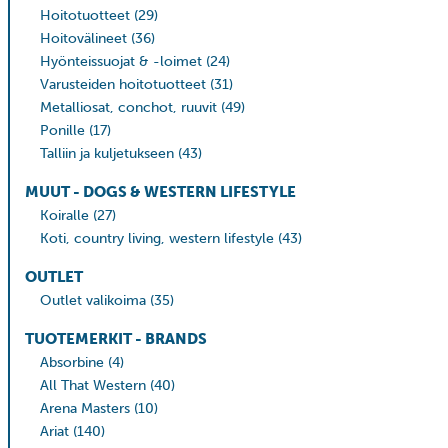
Hoitotuotteet
(29)
Hoitovälineet
(36)
Hyönteissuojat & -loimet
(24)
Varusteiden hoitotuotteet
(31)
Metalliosat, conchot, ruuvit
(49)
Ponille
(17)
Talliin ja kuljetukseen
(43)
MUUT - DOGS & WESTERN LIFESTYLE
Koiralle
(27)
Koti, country living, western lifestyle
(43)
OUTLET
Outlet valikoima
(35)
TUOTEMERKIT - BRANDS
Absorbine
(4)
All That Western
(40)
Arena Masters
(10)
Ariat
(140)