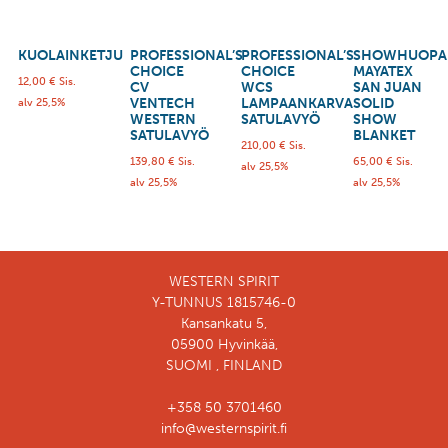
KUOLAINKETJU
PROFESSIONAL’S
PROFESSIONAL’S
SHOWHUOPA
CHOICE
CHOICE
MAYATEX
12,00
€
Sis.
CV
WCS
SAN JUAN
VENTECH
LAMPAANKARVA
SOLID
alv 25,5%
WESTERN
SATULAVYÖ
SHOW
SATULAVYÖ
BLANKET
210,00
€
Sis.
139,80
€
Sis.
65,00
€
Sis.
alv 25,5%
alv 25,5%
alv 25,5%
WESTERN SPIRIT
Y-TUNNUS 1815746-0
Kansankatu 5,
05900 Hyvinkää,
SUOMI , FINLAND
+358 50 3701460
info@westernspirit.fi