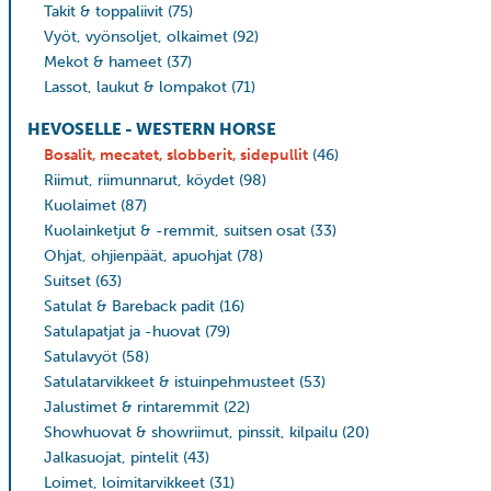
Takit & toppaliivit
(75)
Vyöt, vyönsoljet, olkaimet
(92)
Mekot & hameet
(37)
Lassot, laukut & lompakot
(71)
HEVOSELLE - WESTERN HORSE
Bosalit, mecatet, slobberit, sidepullit
(46)
Riimut, riimunnarut, köydet
(98)
Kuolaimet
(87)
Kuolainketjut & -remmit, suitsen osat
(33)
Ohjat, ohjienpäät, apuohjat
(78)
Suitset
(63)
Satulat & Bareback padit
(16)
Satulapatjat ja -huovat
(79)
Satulavyöt
(58)
Satulatarvikkeet & istuinpehmusteet
(53)
Jalustimet & rintaremmit
(22)
Showhuovat & showriimut, pinssit, kilpailu
(20)
Jalkasuojat, pintelit
(43)
Loimet, loimitarvikkeet
(31)