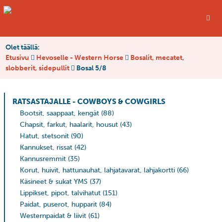
Olet täällä:
Etusivu
Hevoselle - Western Horse
Bosalit, mecatet,
slobberit, sidepullit
Bosal 5/8
RATSASTAJALLE - COWBOYS & COWGIRLS
Bootsit, saappaat, kengät
(88)
Chapsit, farkut, haalarit, housut
(43)
Hatut, stetsonit
(90)
Kannukset, rissat
(42)
Kannusremmit
(35)
Korut, huivit, hattunauhat, lahjatavarat, lahjakortti
(66)
Käsineet & sukat YMS
(37)
Lippikset, pipot, talvihatut
(151)
Paidat, puserot, hupparit
(84)
Westernpaidat & liivit
(61)