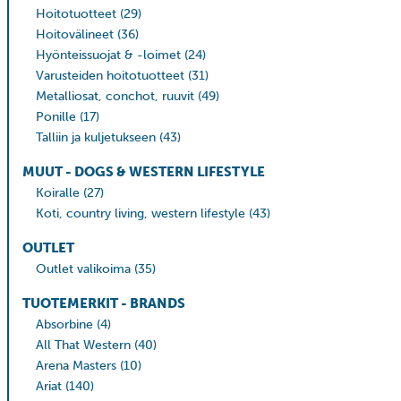
Hoitotuotteet
(29)
Hoitovälineet
(36)
Hyönteissuojat & -loimet
(24)
Varusteiden hoitotuotteet
(31)
Metalliosat, conchot, ruuvit
(49)
Ponille
(17)
Talliin ja kuljetukseen
(43)
MUUT - DOGS & WESTERN LIFESTYLE
Koiralle
(27)
Koti, country living, western lifestyle
(43)
OUTLET
Outlet valikoima
(35)
TUOTEMERKIT - BRANDS
Absorbine
(4)
All That Western
(40)
Arena Masters
(10)
Ariat
(140)