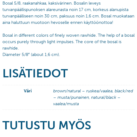
Bosal 5/8, raakanahkaa, kaksivärinen. Bosalin leveys
turvanpäällispunoksen alareunasta noin 17 cm, korkeus alanupista
turvanpäälliseen noin 30 cm, paksuus noin 1,6 cm. Bosal muokataan
aina haluttuun muotoon hevoselle ennen käyttöönottoa!
Bosal in different colors of finely woven rawhide.
The help of a bosal
occurs purely through light impulses. The core of the bosal is
rawhide.
Diameter 5/8″ (about 1,6 cm).
LISÄTIEDOT
Väri
brown/natural – ruskea/vaalea, black/red
– musta/punainen, natural/black –
vaalea/musta
TUTUSTU MYÖS