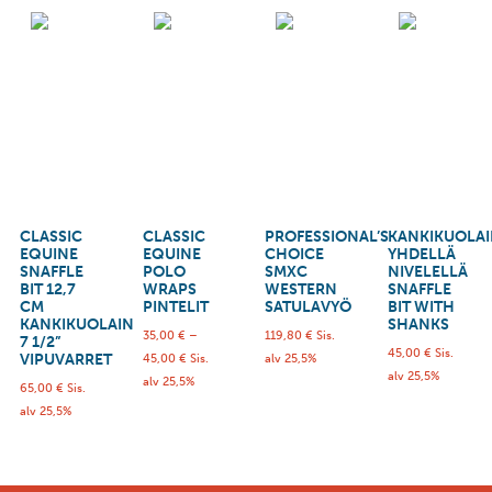
CLASSIC
CLASSIC
PROFESSIONAL’S
KANKIKUOLA
EQUINE
EQUINE
CHOICE
YHDELLÄ
SNAFFLE
POLO
SMXC
NIVELELLÄ
BIT 12,7
WRAPS
WESTERN
SNAFFLE
CM
PINTELIT
SATULAVYÖ
BIT WITH
KANKIKUOLAIN
SHANKS
35,00
€
–
119,80
€
Sis.
7 1/2”
45,00
€
Sis.
VIPUVARRET
45,00
€
Sis.
alv 25,5%
alv 25,5%
alv 25,5%
65,00
€
Sis.
alv 25,5%