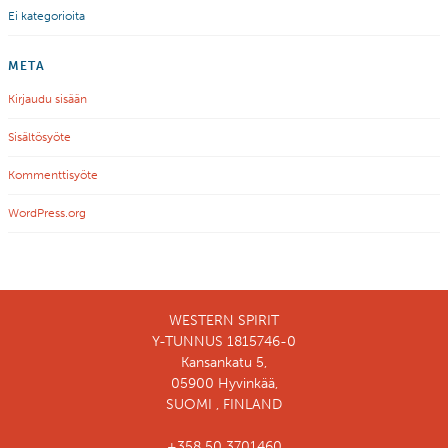
Ei kategorioita
META
Kirjaudu sisään
Sisältösyöte
Kommenttisyöte
WordPress.org
WESTERN SPIRIT
Y-TUNNUS 1815746-0
Kansankatu 5,
05900 Hyvinkää,
SUOMI , FINLAND
+358 50 3701460