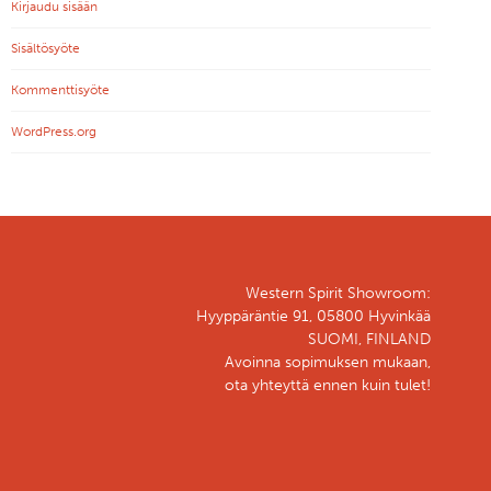
Kirjaudu sisään
Sisältösyöte
Kommenttisyöte
WordPress.org
Western Spirit Showroom:
Hyyppäräntie 91, 05800 Hyvinkää
SUOMI, FINLAND
Avoinna sopimuksen mukaan,
ota yhteyttä ennen kuin tulet!