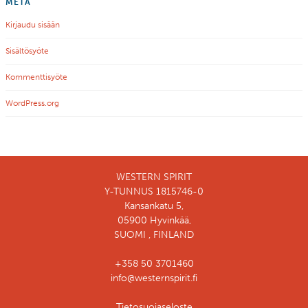
META
Kirjaudu sisään
Sisältösyöte
Kommenttisyöte
WordPress.org
WESTERN SPIRIT
Y-TUNNUS 1815746-0
Kansankatu 5,
05900 Hyvinkää,
SUOMI , FINLAND
+358 50 3701460
info@westernspirit.fi
Tietosuojaseloste