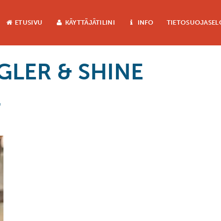
ETUSIVU
KÄYTTÄJÄTILINI
INFO
TIETOSUOJASEL
GLER & SHINE
L