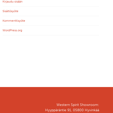
Kirjaudu sisään
Sisältösyöte
Kommenttisyöte
WordPress.org
Western Spirit Showroom:
Hyyppäräntie 91, 05800 Hyvinkää