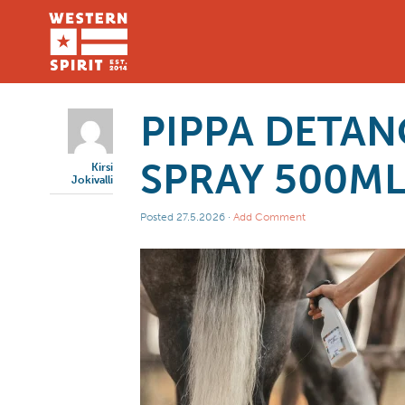
PIPPA DETAN
SPRAY 500M
Kirsi
Jokivalli
Posted
27.5.2026
·
Add Comment