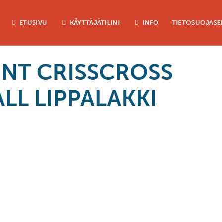
ETUSIVU
KÄYTTÄJÄTILINI
INFO
TIETOSUOJASE
INT CRISSCROSS
LL LIPPALAKKI