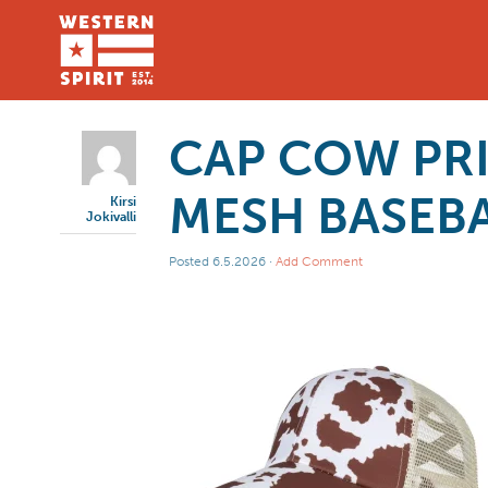
CAP COW PR
MESH BASEBA
Kirsi
Jokivalli
Posted
6.5.2026
·
Add Comment