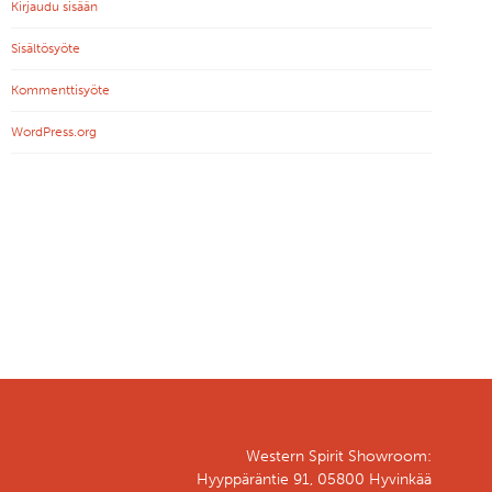
Kirjaudu sisään
Sisältösyöte
Kommenttisyöte
WordPress.org
Western Spirit Showroom:
Hyyppäräntie 91, 05800 Hyvinkää