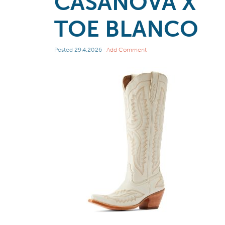
CASANOVA X
TOE BLANCO
Posted
29.4.2026
·
Add Comment