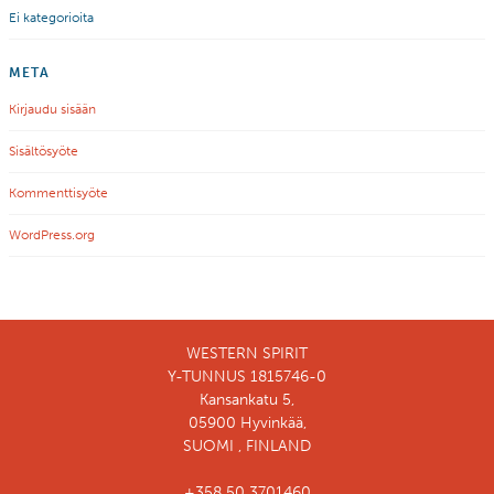
Ei kategorioita
META
Kirjaudu sisään
Sisältösyöte
Kommenttisyöte
WordPress.org
WESTERN SPIRIT
Y-TUNNUS 1815746-0
Kansankatu 5,
05900 Hyvinkää,
SUOMI , FINLAND
+358 50 3701460