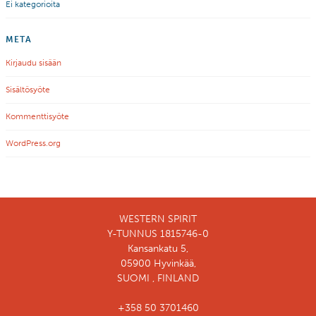
Ei kategorioita
META
Kirjaudu sisään
Sisältösyöte
Kommenttisyöte
WordPress.org
WESTERN SPIRIT
Y-TUNNUS 1815746-0
Kansankatu 5,
05900 Hyvinkää,
SUOMI , FINLAND
+358 50 3701460