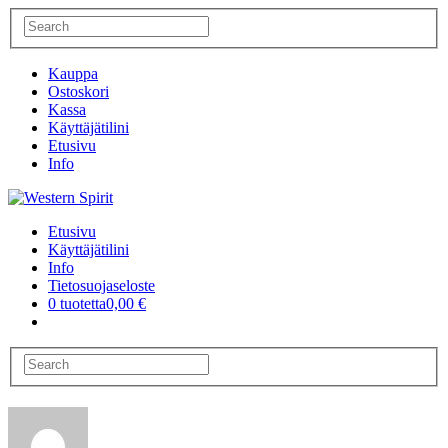
Kauppa
Ostoskori
Kassa
Käyttäjätilini
Etusivu
Info
Etusivu
Käyttäjätilini
Info
Tietosuojaseloste
0 tuotetta
0,00 €