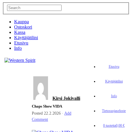
Kauppa
Ostoskori
Kassa
Käyttäjätilini
Etusivu
Info
Etusivu
Käyttäjätilini
Info
Kirsi Jokivalli
Chaps Show VIDA
Tietosuojaseloste
Posted
22.2.2026
·
Add
Comment
0 tuotetta
0,00 €