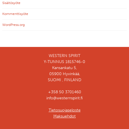
Sisältösyöte
Kommenttisyöte
WordPress.org
WESTERN SPIRIT
Y-TUNNUS 1815746-0
Kansankatu 5,
05900 Hyvinkää,
SUOMI , FINLAND
+358 50 3701460
info@westernspirit.fi
Tietosuojaseloste
Maksuehdot