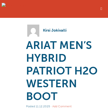
Kirsi Jokivalli
ARIAT MEN’S
HYBRID
PATRIOT H2O
WESTERN
BOOT
Posted
11.12.2025
·
Add Comment