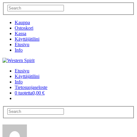
Kauppa
Ostoskori
Kassa
Käyttäjätilini
Etusivu
Info
Etusivu
Käyttäjätilini
Info
Tietosuojaseloste
0 tuotetta
0,00 €