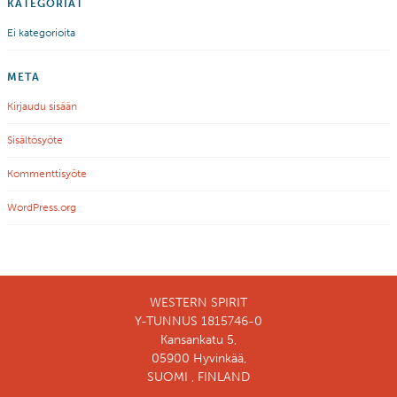
KATEGORIAT
Ei kategorioita
META
Kirjaudu sisään
Sisältösyöte
Kommenttisyöte
WordPress.org
WESTERN SPIRIT
Y-TUNNUS 1815746-0
Kansankatu 5,
05900 Hyvinkää,
SUOMI , FINLAND