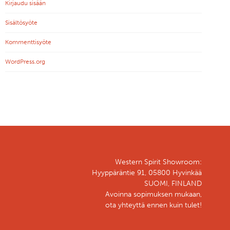
Kirjaudu sisään
Sisältösyöte
Kommenttisyöte
WordPress.org
Western Spirit Showroom:
Hyyppäräntie 91, 05800 Hyvinkää
SUOMI, FINLAND
Avoinna sopimuksen mukaan,
ota yhteyttä ennen kuin tulet!