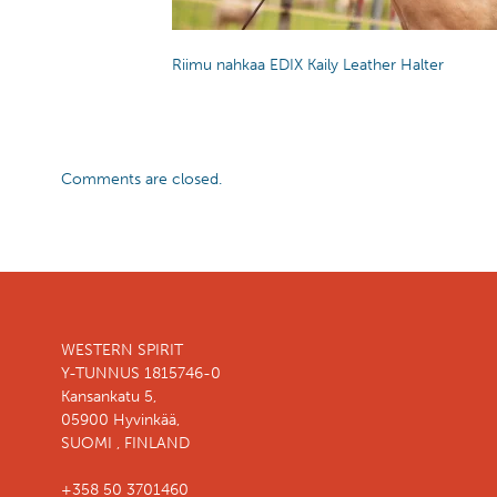
Riimu nahkaa EDIX Kaily Leather Halter
Comments are closed.
WESTERN SPIRIT
Y-TUNNUS 1815746-0
Kansankatu 5,
05900 Hyvinkää,
SUOMI , FINLAND
+358 50 3701460