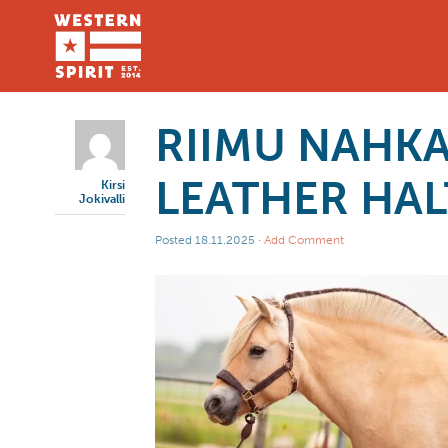
RIIMU NAHKA
LEATHER HAL
Kirsi
Jokivalli
Posted
18.11.2025
·
Add Comment