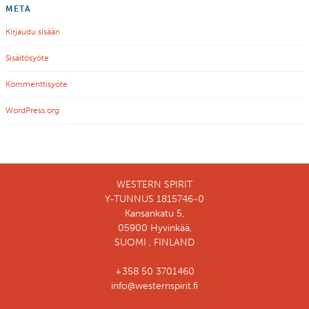
META
Kirjaudu sisään
Sisältösyöte
Kommenttisyöte
WordPress.org
WESTERN SPIRIT
Y-TUNNUS 1815746-0
Kansankatu 5,
05900 Hyvinkää,
SUOMI , FINLAND
+358 50 3701460
info@westernspirit.fi