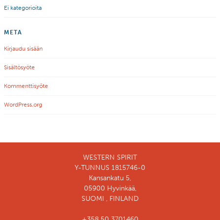
Ei kategorioita
META
Kirjaudu sisään
Sisältösyöte
Kommenttisyöte
WordPress.org
WESTERN SPIRIT
Y-TUNNUS 1815746-0
Kansankatu 5,
05900 Hyvinkää,
SUOMI , FINLAND
+358 50 3701460