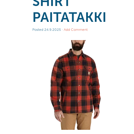
SHIRT
PAITATAKKI
Posted
24.9.2025
·
Add Comment