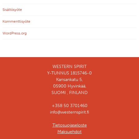
Sisältösyöte
Kommenttisyöte
WordPress.org
WESTERN SPIRIT
Y-TUNNUS 1815746-0
Kansankatu 5,
05900 Hyvinkää,
SUOMI , FINLAND
+358 50 3701460
info@westernspirit.fi
Tietosuojaseloste
Maksuehdot